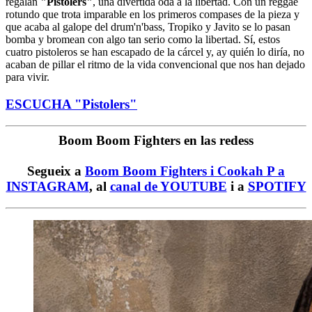
regalan
"Pistolers"
, una divertida oda a la libertad. Con un reggae
rotundo que trota imparable en los primeros compases de la pieza y
que acaba al galope del drum'n'bass, Tropiko y Javito se lo pasan
bomba y bromean con algo tan serio como la libertad. Sí, estos
cuatro pistoleros se han escapado de la cárcel y, ay quién lo diría, no
acaban de pillar el ritmo de la vida convencional que nos han dejado
para vivir.
ESCUCHA "Pistolers"
Boom Boom Fighters en las redess
Segueix a
Boom Boom Fighters i Cookah P a
INSTAGRAM
, al
canal de YOUTUBE
i a
SPOTIFY