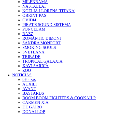
MILENRAMA
NASTALLAT
NOELIA LLORENS 'TITANA'
OBRINT PAS
OVIDI4
PIRAT'S SOUND SISTEMA
PONCELAM
RAZZ
ROMÀNTIC DIMONI
SANDRA MONFORT
SMOKING SOULS
SVETLANA
TRIBADE
TROPICAL GALAXIA
XAVI SARRIÀ
ZOO
NOTICIAS
97onzas
AUXILI
AVANT
BASTARDS
BOOM BOOM FIGHTERS & COOKAH P
CARMEN XÍA
DE GAIRÓ
DONALLOP