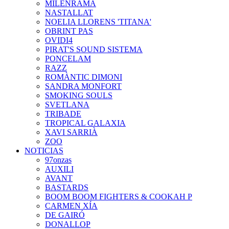
MILENRAMA
NASTALLAT
NOELIA LLORENS 'TITANA'
OBRINT PAS
OVIDI4
PIRAT'S SOUND SISTEMA
PONCELAM
RAZZ
ROMÀNTIC DIMONI
SANDRA MONFORT
SMOKING SOULS
SVETLANA
TRIBADE
TROPICAL GALAXIA
XAVI SARRIÀ
ZOO
NOTICIAS
97onzas
AUXILI
AVANT
BASTARDS
BOOM BOOM FIGHTERS & COOKAH P
CARMEN XÍA
DE GAIRÓ
DONALLOP