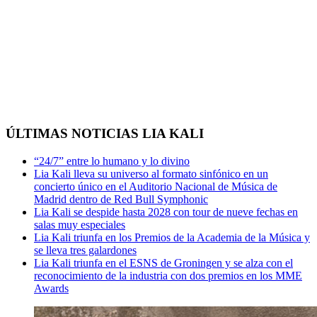
ÚLTIMAS NOTICIAS LIA KALI
“24/7” entre lo humano y lo divino
Lia Kali lleva su universo al formato sinfónico en un
concierto único en el Auditorio Nacional de Música de
Madrid dentro de Red Bull Symphonic
Lia Kali se despide hasta 2028 con tour de nueve fechas en
salas muy especiales
Lia Kali triunfa en los Premios de la Academia de la Música y
se lleva tres galardones
Lia Kali triunfa en el ESNS de Groningen y se alza con el
reconocimiento de la industria con dos premios en los MME
Awards