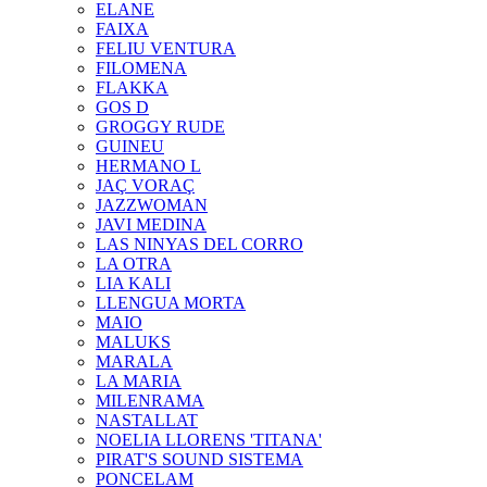
ELANE
FAIXA
FELIU VENTURA
FILOMENA
FLAKKA
GOS D
GROGGY RUDE
GUINEU
HERMANO L
JAÇ VORAÇ
JAZZWOMAN
JAVI MEDINA
LAS NINYAS DEL CORRO
LA OTRA
LIA KALI
LLENGUA MORTA
MAIO
MALUKS
MARALA
LA MARIA
MILENRAMA
NASTALLAT
NOELIA LLORENS 'TITANA'
PIRAT'S SOUND SISTEMA
PONCELAM