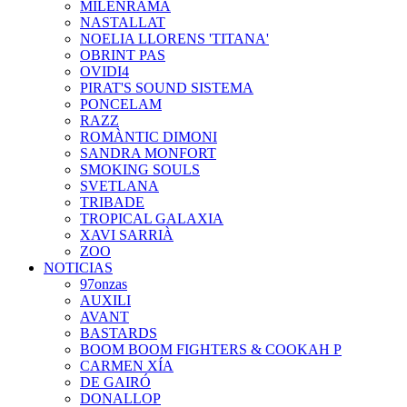
MILENRAMA
NASTALLAT
NOELIA LLORENS 'TITANA'
OBRINT PAS
OVIDI4
PIRAT'S SOUND SISTEMA
PONCELAM
RAZZ
ROMÀNTIC DIMONI
SANDRA MONFORT
SMOKING SOULS
SVETLANA
TRIBADE
TROPICAL GALAXIA
XAVI SARRIÀ
ZOO
NOTICIAS
97onzas
AUXILI
AVANT
BASTARDS
BOOM BOOM FIGHTERS & COOKAH P
CARMEN XÍA
DE GAIRÓ
DONALLOP