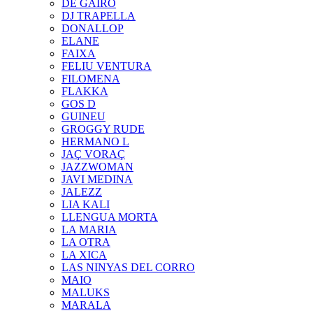
DE GAIRÓ
DJ TRAPELLA
DONALLOP
ELANE
FAIXA
FELIU VENTURA
FILOMENA
FLAKKA
GOS D
GUINEU
GROGGY RUDE
HERMANO L
JAÇ VORAÇ
JAZZWOMAN
JAVI MEDINA
JALEZZ
LIA KALI
LLENGUA MORTA
LA MARIA
LA OTRA
LA XICA
LAS NINYAS DEL CORRO
MAIO
MALUKS
MARALA