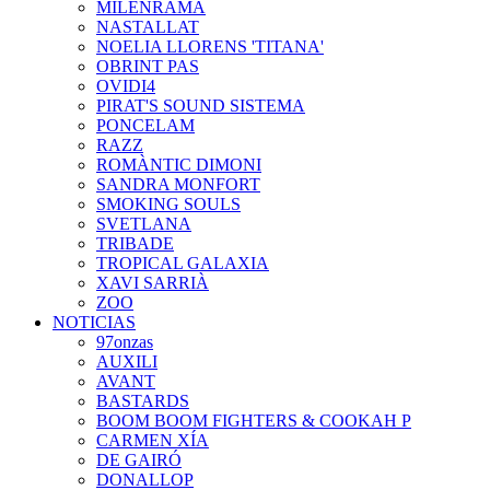
MILENRAMA
NASTALLAT
NOELIA LLORENS 'TITANA'
OBRINT PAS
OVIDI4
PIRAT'S SOUND SISTEMA
PONCELAM
RAZZ
ROMÀNTIC DIMONI
SANDRA MONFORT
SMOKING SOULS
SVETLANA
TRIBADE
TROPICAL GALAXIA
XAVI SARRIÀ
ZOO
NOTICIAS
97onzas
AUXILI
AVANT
BASTARDS
BOOM BOOM FIGHTERS & COOKAH P
CARMEN XÍA
DE GAIRÓ
DONALLOP