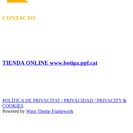
CONTACTO
CONTRATACIÓN
Tel: (+34) 615 27 69 02 contractacio@ppf.cat
ADMINISTRACIÓN Y TIENDA
Tel.: (+34) 93 878 74 80 comandes@ppf.cat
TIENDA ONLINE www.botiga.ppf.cat
SELLO DISCOGRÁFICO, LICENCIAS,
PROMOS y EDITORIAL
info@ppf.cat
POLÍTICA DE PRIVACITAT / PRIVACIDAD / PRIVACITY &
COOKIES
Powered by
Warp Theme Framework