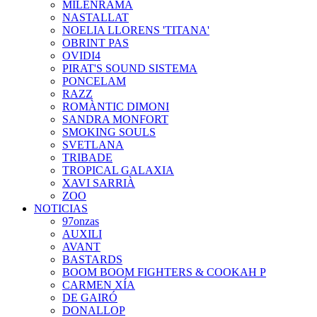
MILENRAMA
NASTALLAT
NOELIA LLORENS 'TITANA'
OBRINT PAS
OVIDI4
PIRAT'S SOUND SISTEMA
PONCELAM
RAZZ
ROMÀNTIC DIMONI
SANDRA MONFORT
SMOKING SOULS
SVETLANA
TRIBADE
TROPICAL GALAXIA
XAVI SARRIÀ
ZOO
NOTICIAS
97onzas
AUXILI
AVANT
BASTARDS
BOOM BOOM FIGHTERS & COOKAH P
CARMEN XÍA
DE GAIRÓ
DONALLOP