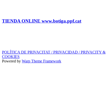
ADMINISTRACIÓN Y TIENDA
Tel.: (+34) 93 878 74 80 comandes@ppf.cat
TIENDA ONLINE www.botiga.ppf.cat
SELLO DISCOGRÁFICO, LICENCIAS,
PROMOS y EDITORIAL
info@ppf.cat
POLÍTICA DE PRIVACITAT / PRIVACIDAD / PRIVACITY &
COOKIES
Powered by
Warp Theme Framework