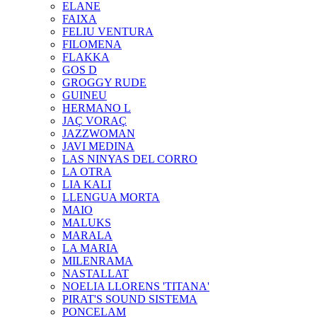
ELANE
FAIXA
FELIU VENTURA
FILOMENA
FLAKKA
GOS D
GROGGY RUDE
GUINEU
HERMANO L
JAÇ VORAÇ
JAZZWOMAN
JAVI MEDINA
LAS NINYAS DEL CORRO
LA OTRA
LIA KALI
LLENGUA MORTA
MAIO
MALUKS
MARALA
LA MARIA
MILENRAMA
NASTALLAT
NOELIA LLORENS 'TITANA'
PIRAT'S SOUND SISTEMA
PONCELAM