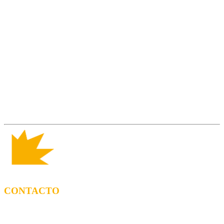
CONTACTO
CONTRATACIÓN
Tel: (+34) 615 27 69 02 contractacio@ppf.cat