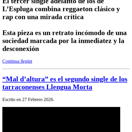
El tercer single adelanto de los de
L’Espluga combina reggaeton clásico y
rap con una mirada crítica
Esta pieza es un retrato incómodo de una
sociedad marcada por la inmediatez y la
desconexión
Continua llegint
“Mal d’altura” es el segundo single de los
tarraconenses Llengua Morta
Escrito en
27 Febrero 2026
.