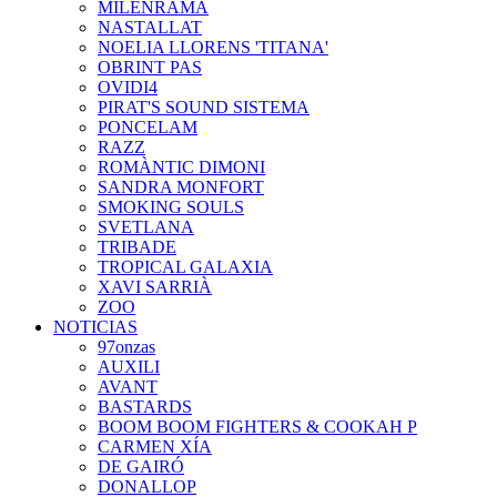
MILENRAMA
NASTALLAT
NOELIA LLORENS 'TITANA'
OBRINT PAS
OVIDI4
PIRAT'S SOUND SISTEMA
PONCELAM
RAZZ
ROMÀNTIC DIMONI
SANDRA MONFORT
SMOKING SOULS
SVETLANA
TRIBADE
TROPICAL GALAXIA
XAVI SARRIÀ
ZOO
NOTICIAS
97onzas
AUXILI
AVANT
BASTARDS
BOOM BOOM FIGHTERS & COOKAH P
CARMEN XÍA
DE GAIRÓ
DONALLOP