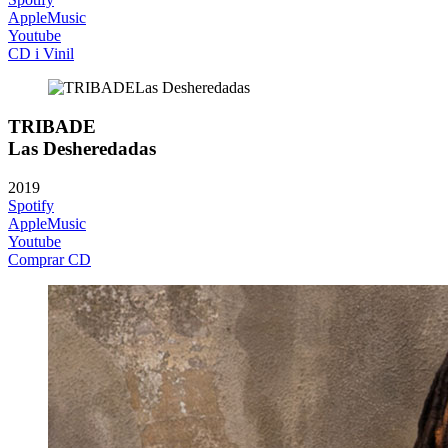
AppleMusic
Youtube
CD i Vinil
TRIBADE
Las Desheredadas
2019
Spotify
AppleMusic
Youtube
Comprar CD