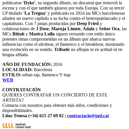
publicaron
'Dyke'
, su segundo álbum, un discarral que removió la
escena y con el que también giraron por toda Europa. Con su tercer
LP titulado
'La Tregua'
y publicado en 2024 las MCs barcelonesas
añaden un nuevo capítulo a su lucha contra el heteropatriarcado y el
capitalismo. Con 7 pistas producidas por
Deep Fried
y
colaboraciones de
J Dose
,
Maruja Limón
,
Adala
y
Señor Oca
, las
MCs
Bittah
y
Masiva Lulla
siguen versando con estilo único
potentes rimas comprometidas en un álbum que abarca nuevas
influencias como el afrobeat, el flamenco y el breakbeat, mostrando
una evolución en su sonido.
Tribade
no aflojan ni en actitud ni en
lengua afilada.
AÑO DE FUNDACIÓN:
2016
LOCALIDAD:
Barcelona
ESTILO:
urban rap, flamenco Y trap
WEB
CONTRATACIÓN
QUIERES CONTRATAR UN CONCIERTO DE ESTE
ARTISTA?
Contacta con nosotros para obtener más infos, condiciones y
disponibilidades.
Litus Tenesa (+34) 615 27 69 02 |
contractacio@ppf.cat