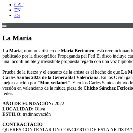
CAT
EN
ES
La Maria
La Maria
, nombre artístico de
Maria Bertomeu
, está revolucionand
publicado por la discográfica Propaganda pel Fet! El disco incluye can
una inconfundible y irresistible propuesta regada con una voz hipnótic
Prueba de la fuerza y el encanto de la artista es el hecho de que
La M
Carles Santos 2023 de la Generalitat Valenciana
. En los Ovidi gan
mejor canción por
"Mon vetlatori"
. Y en los Carles Santos obtuvo lo
versión en valenciano de la mítica pieza de
Chicho Sánchez Ferlosio
redes.
AÑO DE FUNDACIÓN:
2022
LOCALIDAD:
Oliva
ESTILO:
tradinnovación
CONTRACTACIÓ
QUERES CONTRATAR UN CONCIERTO DE ESTA ARTISTA?