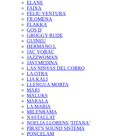
ELANE
FAIXA
FELIU VENTURA
FILOMENA
FLAKKA
GOS D
GROGGY RUDE
GUINEU
HERMANO L
JAÇ VORAÇ
JAZZWOMAN
JAVI MEDINA
LAS NINYAS DEL CORRO
LA OTRA
LIA KALI
LLENGUA MORTA
MAIO
MALUKS
MARALA
LA MARIA
MILENRAMA
NASTALLAT
NOELIA LLORENS 'TITANA'
PIRAT'S SOUND SISTEMA
PONCELAM