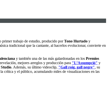
o primer trabajo de estudio, producido por
Tono Hurtado
y
sica tradicional que la cantante, al hacerlos evolucionar, convierte en
alenciana
y también una de las más galardonadas en los
Premios
a revelación, mejores arreglos y producción para
"L’Assumpció"
y
 Studio
. Además, su último videoclip,
"Gall roig, gall negre"
, su
a crítica y el público, acumulando miles de visualizaciones en las