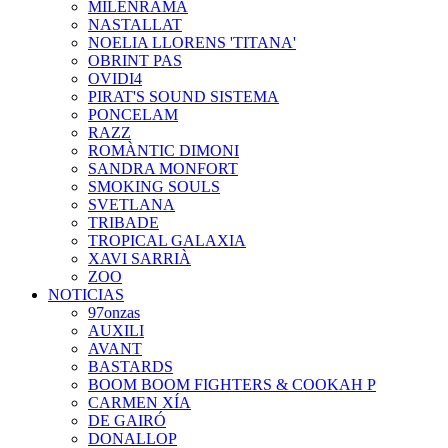
MILENRAMA
NASTALLAT
NOELIA LLORENS 'TITANA'
OBRINT PAS
OVIDI4
PIRAT'S SOUND SISTEMA
PONCELAM
RAZZ
ROMÀNTIC DIMONI
SANDRA MONFORT
SMOKING SOULS
SVETLANA
TRIBADE
TROPICAL GALAXIA
XAVI SARRIÀ
ZOO
NOTICIAS
97onzas
AUXILI
AVANT
BASTARDS
BOOM BOOM FIGHTERS & COOKAH P
CARMEN XÍA
DE GAIRÓ
DONALLOP