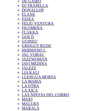
DE GAIRÓ
DJ TRAPELLA
DONALLOP
ELANE
FAIXA
FELIU VENTURA
FILOMENA
FLAKKA
GOS D
GUINEU
GROGGY RUDE
HERMANO L
JAÇ VORAÇ
JAZZWOMAN
JAVI MEDINA
JALEZZ
LIA KALI
LLENGUA MORTA
LA MARIA
LA OTRA
LA XICA
LAS NINYAS DEL CORRO
MAIO
MALUKS
MARALA