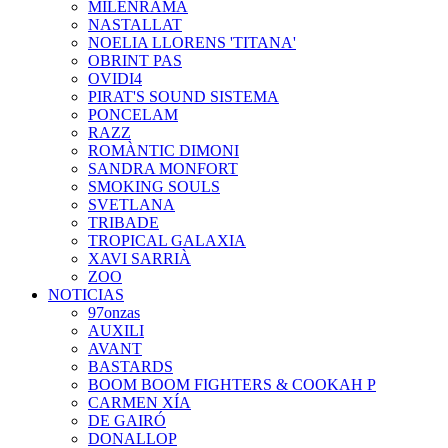
MILENRAMA
NASTALLAT
NOELIA LLORENS 'TITANA'
OBRINT PAS
OVIDI4
PIRAT'S SOUND SISTEMA
PONCELAM
RAZZ
ROMÀNTIC DIMONI
SANDRA MONFORT
SMOKING SOULS
SVETLANA
TRIBADE
TROPICAL GALAXIA
XAVI SARRIÀ
ZOO
NOTICIAS
97onzas
AUXILI
AVANT
BASTARDS
BOOM BOOM FIGHTERS & COOKAH P
CARMEN XÍA
DE GAIRÓ
DONALLOP