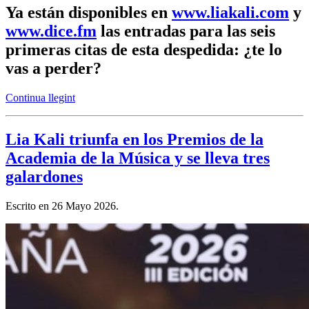
Ya están disponibles en
www.liakali.com
y
www.dice.fm
las entradas para las seis
primeras citas de esta despedida: ¿te lo
vas a perder?
Continua llegint
Lia Kali triunfa en los Premios de la
Academia de la Música y se lleva tres
galardones
Escrito en
26 Mayo 2026
.