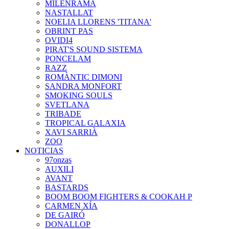
MILENRAMA
NASTALLAT
NOELIA LLORENS 'TITANA'
OBRINT PAS
OVIDI4
PIRAT'S SOUND SISTEMA
PONCELAM
RAZZ
ROMÀNTIC DIMONI
SANDRA MONFORT
SMOKING SOULS
SVETLANA
TRIBADE
TROPICAL GALAXIA
XAVI SARRIÀ
ZOO
NOTICIAS
97onzas
AUXILI
AVANT
BASTARDS
BOOM BOOM FIGHTERS & COOKAH P
CARMEN XÍA
DE GAIRÓ
DONALLOP