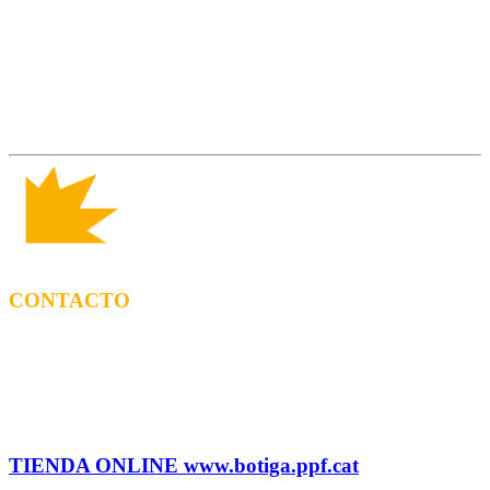
CONTACTO
CONTRATACIÓN
Tel: (+34) 615 27 69 02 contractacio@ppf.cat
ADMINISTRACIÓN Y TIENDA
Tel.: (+34) 93 878 74 80 comandes@ppf.cat
TIENDA ONLINE www.botiga.ppf.cat