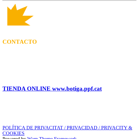
CONTACTO
CONTRATACIÓN
Tel: (+34) 615 27 69 02 contractacio@ppf.cat
ADMINISTRACIÓN Y TIENDA
Tel.: (+34) 93 878 74 80 comandes@ppf.cat
TIENDA ONLINE www.botiga.ppf.cat
SELLO DISCOGRÁFICO, LICENCIAS,
PROMOS y EDITORIAL
info@ppf.cat
POLÍTICA DE PRIVACITAT / PRIVACIDAD / PRIVACITY &
COOKIES
Powered by
Warp Theme Framework