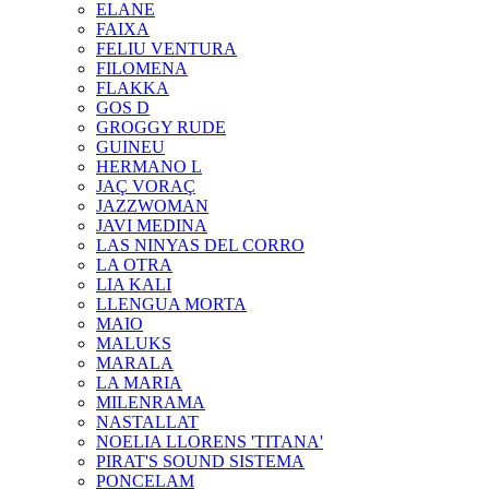
ELANE
FAIXA
FELIU VENTURA
FILOMENA
FLAKKA
GOS D
GROGGY RUDE
GUINEU
HERMANO L
JAÇ VORAÇ
JAZZWOMAN
JAVI MEDINA
LAS NINYAS DEL CORRO
LA OTRA
LIA KALI
LLENGUA MORTA
MAIO
MALUKS
MARALA
LA MARIA
MILENRAMA
NASTALLAT
NOELIA LLORENS 'TITANA'
PIRAT'S SOUND SISTEMA
PONCELAM