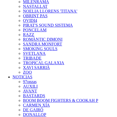
MILENRAMA
NASTALLAT
NOELIA LLORENS 'TITANA'
OBRINT PAS
OVIDI4
PIRAT'S SOUND SISTEMA
PONCELAM
RAZZ
ROMÀNTIC DIMONI
SANDRA MONFORT
SMOKING SOULS
SVETLANA
TRIBADE
TROPICAL GALAXIA
XAVI SARRIÀ
ZOO
NOTICIAS
97onzas
AUXILI
AVANT
BASTARDS
BOOM BOOM FIGHTERS & COOKAH P
CARMEN XÍA
DE GAIRÓ
DONALLOP