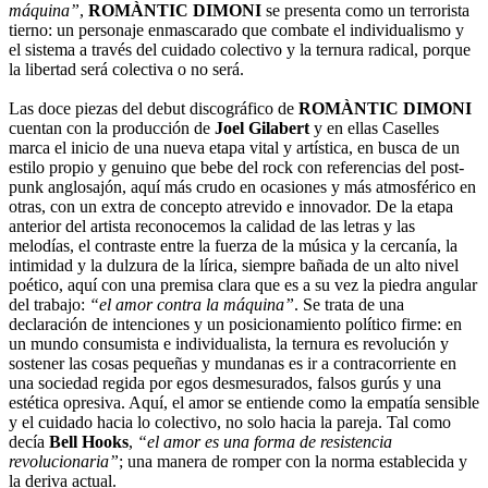
máquina”
,
ROMÀNTIC DIMONI
se presenta como un terrorista
tierno: un personaje enmascarado que combate el individualismo y
el sistema a través del cuidado colectivo y la ternura radical, porque
la libertad será colectiva o no será.
Las doce piezas del debut discográfico de
ROMÀNTIC DIMONI
cuentan con la producción de
Joel Gilabert
y en ellas Caselles
marca el inicio de una nueva etapa vital y artística, en busca de un
estilo propio y genuino que bebe del rock con referencias del post-
punk anglosajón, aquí más crudo en ocasiones y más atmosférico en
otras, con un extra de concepto atrevido e innovador. De la etapa
anterior del artista reconocemos la calidad de las letras y las
melodías, el contraste entre la fuerza de la música y la cercanía, la
intimidad y la dulzura de la lírica, siempre bañada de un alto nivel
poético, aquí con una premisa clara que es a su vez la piedra angular
del trabajo:
“el amor contra la máquina”
. Se trata de una
declaración de intenciones y un posicionamiento político firme: en
un mundo consumista e individualista, la ternura es revolución y
sostener las cosas pequeñas y mundanas es ir a contracorriente en
una sociedad regida por egos desmesurados, falsos gurús y una
estética opresiva. Aquí, el amor se entiende como la empatía sensible
y el cuidado hacia lo colectivo, no solo hacia la pareja. Tal como
decía
Bell Hooks
,
“el amor es una forma de resistencia
revolucionaria”
; una manera de romper con la norma establecida y
la deriva actual.