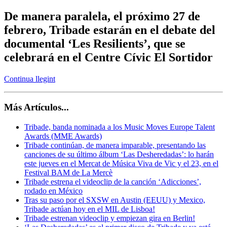
De manera paralela, el próximo 27 de
febrero, Tribade estarán en el debate del
documental ‘Les Resilients’, que se
celebrará en el Centre Cívic El Sortidor
Continua llegint
Más Artículos...
Tribade, banda nominada a los Music Moves Europe Talent
Awards (MME Awards)
Tribade continúan, de manera imparable, presentando las
canciones de su último álbum ‘Las Desheredadas’: lo harán
este jueves en el Mercat de Música Viva de Vic y el 23, en el
Festival BAM de La Mercè
Tribade estrena el videoclip de la canción ‘Adicciones’,
rodado en México
Tras su paso por el SXSW en Austin (EEUU) y Mexico,
Tribade actúan hoy en el MIL de Lisboa!
Tribade estrenan videoclip y empiezan gira en Berlin!