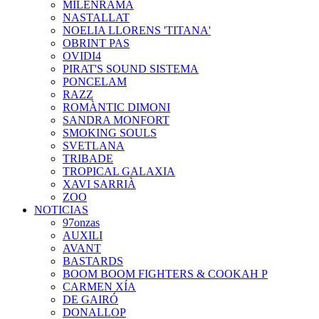
MILENRAMA
NASTALLAT
NOELIA LLORENS 'TITANA'
OBRINT PAS
OVIDI4
PIRAT'S SOUND SISTEMA
PONCELAM
RAZZ
ROMÀNTIC DIMONI
SANDRA MONFORT
SMOKING SOULS
SVETLANA
TRIBADE
TROPICAL GALAXIA
XAVI SARRIÀ
ZOO
NOTICIAS
97onzas
AUXILI
AVANT
BASTARDS
BOOM BOOM FIGHTERS & COOKAH P
CARMEN XÍA
DE GAIRÓ
DONALLOP