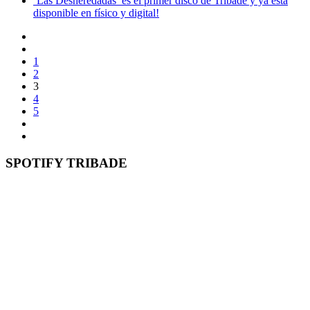
‘Las Desheredadas’ es el primer disco de Tribade y ya está
disponible en físico y digital!
1
2
3
4
5
SPOTIFY TRIBADE