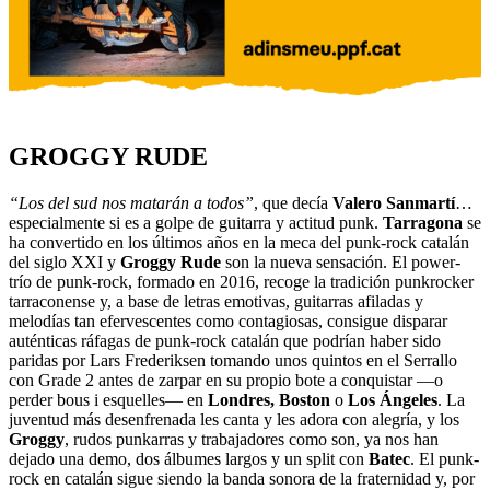
GROGGY RUDE
“Los del sud nos matarán a todos”
, que decía
Valero Sanmartí
…
especialmente si es a golpe de guitarra y actitud punk.
Tarragona
se
ha convertido en los últimos años en la meca del punk-rock catalán
del siglo XXI y
Groggy Rude
son la nueva sensación. El power-
trío de punk-rock, formado en 2016, recoge la tradición punkrocker
tarraconense y, a base de letras emotivas, guitarras afiladas y
melodías tan efervescentes como contagiosas, consigue disparar
auténticas ráfagas de punk-rock catalán que podrían haber sido
paridas por Lars Frederiksen tomando unos quintos en el Serrallo
con Grade 2 antes de zarpar en su propio bote a conquistar —o
perder bous i esquelles— en
Londres, Boston
o
Los Ángeles
. La
juventud más desenfrenada les canta y les adora con alegría, y los
Groggy
, rudos punkarras y trabajadores como son, ya nos han
dejado una demo, dos álbumes largos y un split con
Batec
. El punk-
rock en catalán sigue siendo la banda sonora de la fraternidad y, por