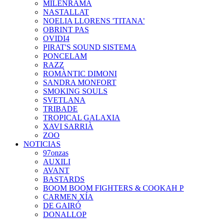
MILENRAMA
NASTALLAT
NOELIA LLORENS 'TITANA'
OBRINT PAS
OVIDI4
PIRAT'S SOUND SISTEMA
PONCELAM
RAZZ
ROMÀNTIC DIMONI
SANDRA MONFORT
SMOKING SOULS
SVETLANA
TRIBADE
TROPICAL GALAXIA
XAVI SARRIÀ
ZOO
NOTICIAS
97onzas
AUXILI
AVANT
BASTARDS
BOOM BOOM FIGHTERS & COOKAH P
CARMEN XÍA
DE GAIRÓ
DONALLOP