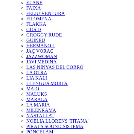
ELANE
FAIXA
FELIU VENTURA
FILOMENA
FLAKKA
GOS D
GROGGY RUDE
GUINEU
HERMANO L
JAÇ VORAÇ
JAZZWOMAN
JAVI MEDINA
LAS NINYAS DEL CORRO
LA OTRA
LIA KALI
LLENGUA MORTA
MAIO
MALUKS
MARALA
LA MARIA
MILENRAMA
NASTALLAT
NOELIA LLORENS 'TITANA'
PIRAT'S SOUND SISTEMA
PONCELAM