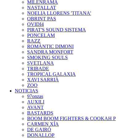
MILENRAMA
NASTALLAT
NOELIA LLORENS 'TITANA'
OBRINT PAS
OVIDI4
PIRAT'S SOUND SISTEMA
PONCELAM
RAZZ
ROMÀNTIC DIMONI
SANDRA MONFORT
SMOKING SOULS
SVETLANA
TRIBADE
TROPICAL GALAXIA
XAVI SARRIÀ
ZOO
NOTICIAS
97onzas
AUXILI
AVANT
BASTARDS
BOOM BOOM FIGHTERS & COOKAH P
CARMEN XÍA
DE GAIRÓ
DONALLOP