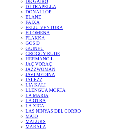
DE GAIRÓ
DJ TRAPELLA
DONALLOP
ELANE
FAIXA
FELIU VENTURA
FILOMENA
FLAKKA
GOS D
GUINEU
GROGGY RUDE
HERMANO L
JAÇ VORAÇ
JAZZWOMAN
JAVI MEDINA
JALEZZ
LIA KALI
LLENGUA MORTA
LA MARIA
LA OTRA
LA XICA
LAS NINYAS DEL CORRO
MAIO
MALUKS
MARALA