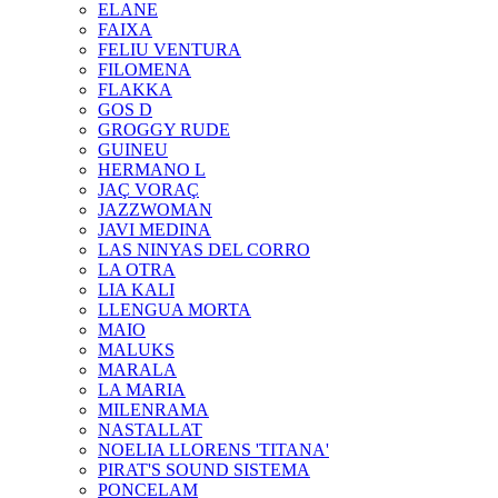
ELANE
FAIXA
FELIU VENTURA
FILOMENA
FLAKKA
GOS D
GROGGY RUDE
GUINEU
HERMANO L
JAÇ VORAÇ
JAZZWOMAN
JAVI MEDINA
LAS NINYAS DEL CORRO
LA OTRA
LIA KALI
LLENGUA MORTA
MAIO
MALUKS
MARALA
LA MARIA
MILENRAMA
NASTALLAT
NOELIA LLORENS 'TITANA'
PIRAT'S SOUND SISTEMA
PONCELAM