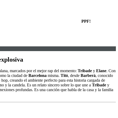
PPF!
explosiva
talana, marcados por el mejor rap del momento:
Tribade
y
Elane
. Con
como la ciudad de
Barcelona
misma.
Titó
, desde
Barberà
, conocido
p hop, creando el ambiente perfecto para esta historia cargada de
no y la candela. Es un relato sincero sobre lo que une a
Tribade
y
nexiones profundas. Es una canción que habla de la casa y la familia