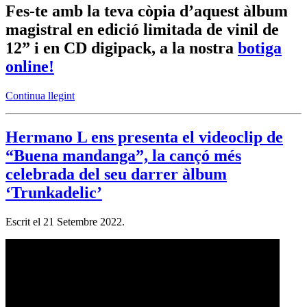
Fes-te amb la teva còpia d’aquest àlbum
magistral en edició limitada de vinil de
12” i en CD digipack, a la nostra
botiga
online!
Continua llegint
Hermano L ens presenta el videoclip de
“Buena mandanga”, la cançó més
celebrada del seu darrer àlbum
‘Trunkadelic’
Escrit el
21 Setembre 2022
.