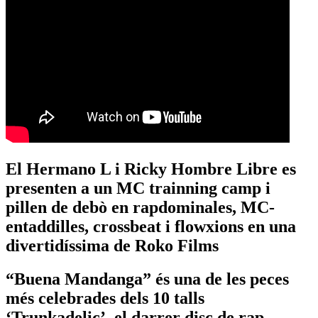
El Hermano L i Ricky Hombre Libre es
presenten a un MC trainning camp i
pillen de debò en rapdominales, MC-
entaddilles, crossbeat i flowxions en una
divertidíssima de Roko Films
“Buena Mandanga” és una de les peces
més celebrades dels 10 talls
‘Trunkadelic’, el darrer disc de rap