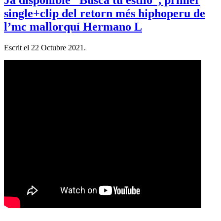
single+clip del retorn més hiphoperu de
l’mc mallorquí Hermano L
Escrit el
22 Octubre 2021
.