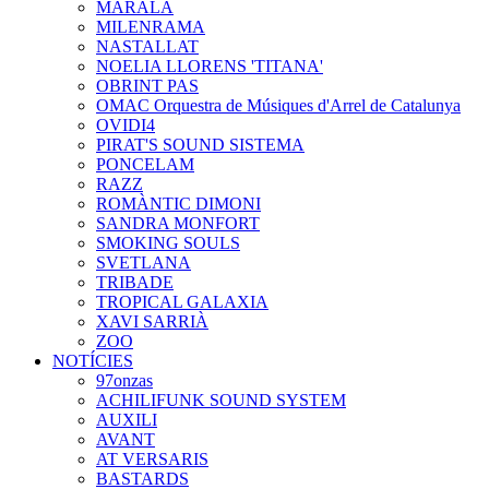
MARALA
MILENRAMA
NASTALLAT
NOELIA LLORENS 'TITANA'
OBRINT PAS
OMAC Orquestra de Músiques d'Arrel de Catalunya
OVIDI4
PIRAT'S SOUND SISTEMA
PONCELAM
RAZZ
ROMÀNTIC DIMONI
SANDRA MONFORT
SMOKING SOULS
SVETLANA
TRIBADE
TROPICAL GALAXIA
XAVI SARRIÀ
ZOO
NOTÍCIES
97onzas
ACHILIFUNK SOUND SYSTEM
AUXILI
AVANT
AT VERSARIS
BASTARDS