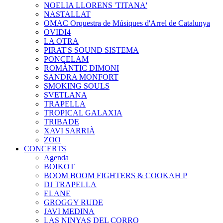
NOELIA LLORENS 'TITANA'
NASTALLAT
OMAC Orquestra de Músiques d'Arrel de Catalunya
OVIDI4
LA OTRA
PIRAT'S SOUND SISTEMA
PONCELAM
ROMÀNTIC DIMONI
SANDRA MONFORT
SMOKING SOULS
SVETLANA
TRAPELLA
TROPICAL GALAXIA
TRIBADE
XAVI SARRIÀ
ZOO
CONCERTS
Agenda
BOIKOT
BOOM BOOM FIGHTERS & COOKAH P
DJ TRAPELLA
ELANE
GROGGY RUDE
JAVI MEDINA
LAS NINYAS DEL CORRO