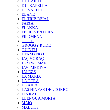
DE GAIRÓ
DJ TRAPELLA
DONALLOP
ELANE
EL TRIB REIAL
FAIXA
FLAKKA
FELIU VENTURA
FILOMENA
GOS D
GROGGY RUDE
GUINEU
HERMANO L
JAÇ VORAÇ
JAZZWOMAN
JAVI MEDINA
JALEZZ
LA MARIA
LA OTRA
LA XICA
LAS NINYAS DEL CORRO
LIA KALI
LLENGUA MORTA
MAIO
MALUKS