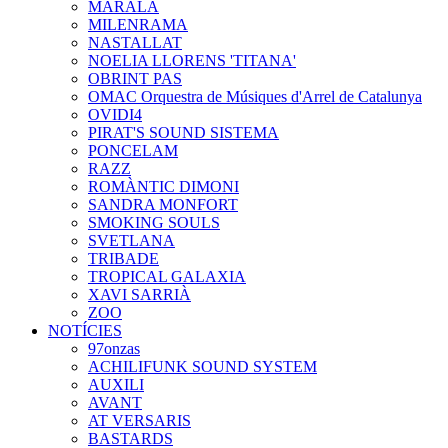
MARALA
MILENRAMA
NASTALLAT
NOELIA LLORENS 'TITANA'
OBRINT PAS
OMAC Orquestra de Músiques d'Arrel de Catalunya
OVIDI4
PIRAT'S SOUND SISTEMA
PONCELAM
RAZZ
ROMÀNTIC DIMONI
SANDRA MONFORT
SMOKING SOULS
SVETLANA
TRIBADE
TROPICAL GALAXIA
XAVI SARRIÀ
ZOO
NOTÍCIES
97onzas
ACHILIFUNK SOUND SYSTEM
AUXILI
AVANT
AT VERSARIS
BASTARDS