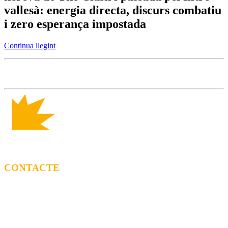
vallesà: energia directa, discurs combatiu
i zero esperança impostada
Continua llegint
CONTACTE
CONTRACTACIÓ
Litus Tenesa (+34) 615 27 69 02 | litus@ppf.cat
Marc Escribano (+34) 660 314 015 |
marc.em@ppf.cat