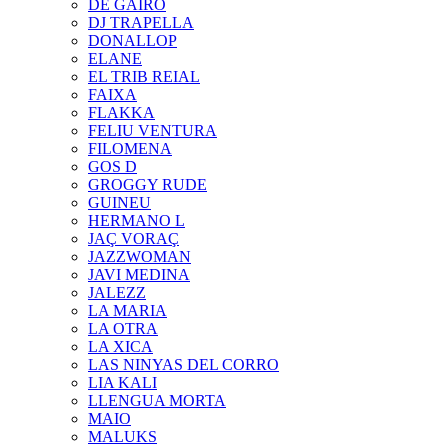
DE GAIRÓ
DJ TRAPELLA
DONALLOP
ELANE
EL TRIB REIAL
FAIXA
FLAKKA
FELIU VENTURA
FILOMENA
GOS D
GROGGY RUDE
GUINEU
HERMANO L
JAÇ VORAÇ
JAZZWOMAN
JAVI MEDINA
JALEZZ
LA MARIA
LA OTRA
LA XICA
LAS NINYAS DEL CORRO
LIA KALI
LLENGUA MORTA
MAIO
MALUKS