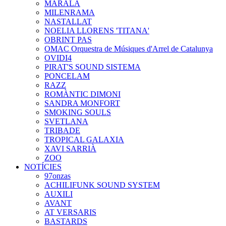
MARALA
MILENRAMA
NASTALLAT
NOELIA LLORENS 'TITANA'
OBRINT PAS
OMAC Orquestra de Músiques d'Arrel de Catalunya
OVIDI4
PIRAT'S SOUND SISTEMA
PONCELAM
RAZZ
ROMÀNTIC DIMONI
SANDRA MONFORT
SMOKING SOULS
SVETLANA
TRIBADE
TROPICAL GALAXIA
XAVI SARRIÀ
ZOO
NOTÍCIES
97onzas
ACHILIFUNK SOUND SYSTEM
AUXILI
AVANT
AT VERSARIS
BASTARDS