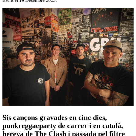
Escrit el
19 Desembre 2025
.
Sis cançons gravades en cinc dies,
punkreggaeparty de carrer i en català,
hereva de The Clash i passada pel filtre