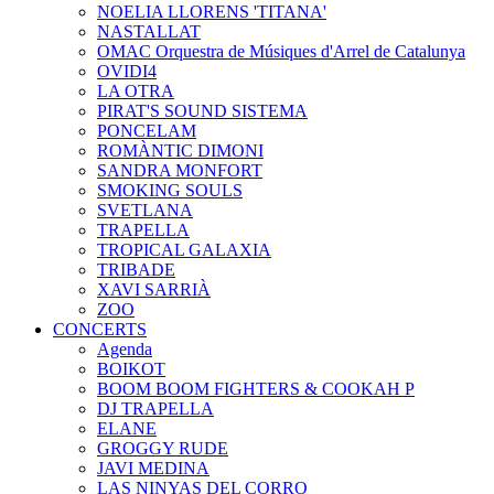
NOELIA LLORENS 'TITANA'
NASTALLAT
OMAC Orquestra de Músiques d'Arrel de Catalunya
OVIDI4
LA OTRA
PIRAT'S SOUND SISTEMA
PONCELAM
ROMÀNTIC DIMONI
SANDRA MONFORT
SMOKING SOULS
SVETLANA
TRAPELLA
TROPICAL GALAXIA
TRIBADE
XAVI SARRIÀ
ZOO
CONCERTS
Agenda
BOIKOT
BOOM BOOM FIGHTERS & COOKAH P
DJ TRAPELLA
ELANE
GROGGY RUDE
JAVI MEDINA
LAS NINYAS DEL CORRO