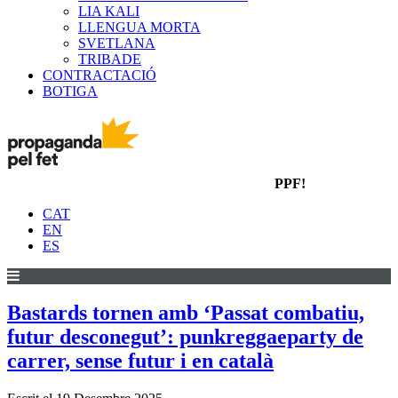
LIA KALI
LLENGUA MORTA
SVETLANA
TRIBADE
CONTRACTACIÓ
BOTIGA
PPF!
CAT
EN
ES
Bastards tornen amb ‘Passat combatiu,
futur desconegut’: punkreggaeparty de
carrer, sense futur i en català