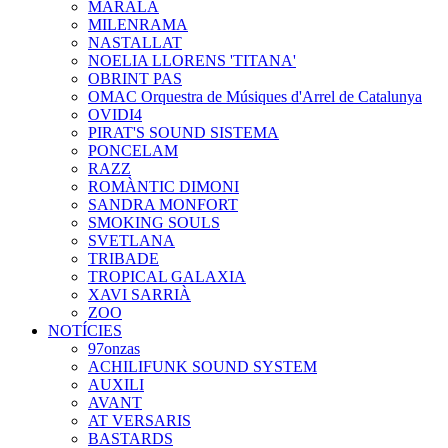
MARALA
MILENRAMA
NASTALLAT
NOELIA LLORENS 'TITANA'
OBRINT PAS
OMAC Orquestra de Músiques d'Arrel de Catalunya
OVIDI4
PIRAT'S SOUND SISTEMA
PONCELAM
RAZZ
ROMÀNTIC DIMONI
SANDRA MONFORT
SMOKING SOULS
SVETLANA
TRIBADE
TROPICAL GALAXIA
XAVI SARRIÀ
ZOO
NOTÍCIES
97onzas
ACHILIFUNK SOUND SYSTEM
AUXILI
AVANT
AT VERSARIS
BASTARDS