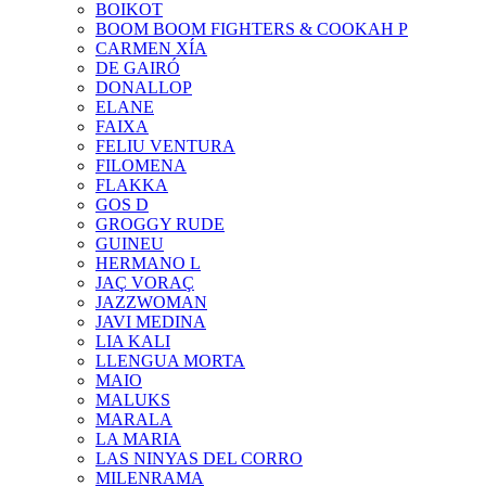
BOIKOT
BOOM BOOM FIGHTERS & COOKAH P
CARMEN XÍA
DE GAIRÓ
DONALLOP
ELANE
FAIXA
FELIU VENTURA
FILOMENA
FLAKKA
GOS D
GROGGY RUDE
GUINEU
HERMANO L
JAÇ VORAÇ
JAZZWOMAN
JAVI MEDINA
LIA KALI
LLENGUA MORTA
MAIO
MALUKS
MARALA
LA MARIA
LAS NINYAS DEL CORRO
MILENRAMA