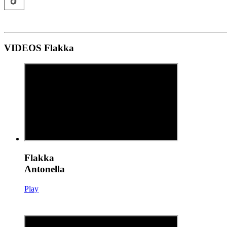
VIDEOS Flakka
Flakka
Antonella
Play