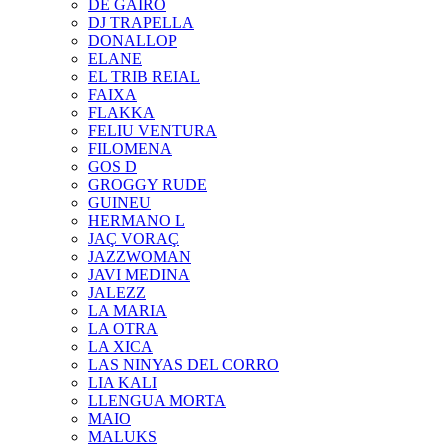
DE GAIRÓ
DJ TRAPELLA
DONALLOP
ELANE
EL TRIB REIAL
FAIXA
FLAKKA
FELIU VENTURA
FILOMENA
GOS D
GROGGY RUDE
GUINEU
HERMANO L
JAÇ VORAÇ
JAZZWOMAN
JAVI MEDINA
JALEZZ
LA MARIA
LA OTRA
LA XICA
LAS NINYAS DEL CORRO
LIA KALI
LLENGUA MORTA
MAIO
MALUKS