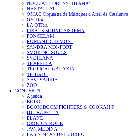
NOELIA LLORENS 'TITANA'
NASTALLAT
OMAC Orquestra de Músiques d'Arrel de Catalunya
OVIDI4
LA OTRA
PIRAT'S SOUND SISTEMA
PONCELAM
ROMÀNTIC DIMONI
SANDRA MONFORT
SMOKING SOULS
SVETLANA
TRAPELLA
TROPICAL GALAXIA
TRIBADE
XAVI SARRIÀ
ZOO
CONCERTS
Agenda
BOIKOT
BOOM BOOM FIGHTERS & COOKAH P
DJ TRAPELLA
ELANE
GROGGY RUDE
JAVI MEDINA
LAS NINYAS DEL CORRO