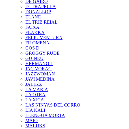
DE GAIRÓ
DJ TRAPELLA
DONALLOP
ELANE
EL TRIB REIAL
FAIXA
FLAKKA
FELIU VENTURA
FILOMENA
GOS D
GROGGY RUDE
GUINEU
HERMANO L
JAÇ VORAÇ
JAZZWOMAN
JAVI MEDINA
JALEZZ
LA MARIA
LA OTRA
LA XICA
LAS NINYAS DEL CORRO
LIA KALI
LLENGUA MORTA
MAIO
MALUKS