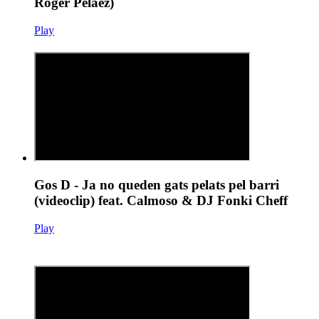
Roger Pelàez)
Play
Gos D - Ja no queden gats pelats pel barri
(videoclip) feat. Calmoso & DJ Fonki Cheff
Play