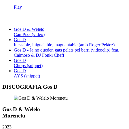
Play
Gos D & Welelo
Can Pixa (video)
Gos D
Inestable, inigualable, inaguantable (amb Roger Pelàez)
Gos D - Ja no queden gats pelats pel barri (videoclip) feat.
Calmoso & DJ Fonki Cheff
Gos D
Chops (snippet)
Gos D
AYS (snippet)
DISCOGRAFIA Gos D
Gos D & Welelo
Morenetu
2023