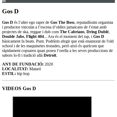
Gos D
Gos D
és l’alter ego raper de
Gos The Boss
, reputadíssim organista
i productor vinculat a l’escena d’oldies jamaicans de l’estat amb
projectes de ska, reggae i dub com
The Cabrians
,
Dring Dublé
,
Double Jabs
,
Flight 404
... Ara és el moment del rap, i
Gos D
bàsicament fa beats. Punt. Podríem afegir que està enamorat de l'old
school i de les maquinetes tronades, però això és quelcom que
ràpidament copsareu quan poseu l’orella a les seves produccions de
sabors lo-fi i tradició allà
Detroit
.
ANY DE FUNDACIÓ:
2020
LOCALITAT:
Mataró
ESTIL:
hip hop
VIDEOS Gos D