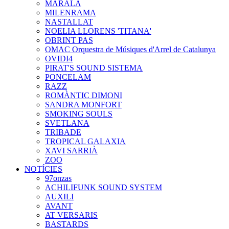
MARALA
MILENRAMA
NASTALLAT
NOELIA LLORENS 'TITANA'
OBRINT PAS
OMAC Orquestra de Músiques d'Arrel de Catalunya
OVIDI4
PIRAT'S SOUND SISTEMA
PONCELAM
RAZZ
ROMÀNTIC DIMONI
SANDRA MONFORT
SMOKING SOULS
SVETLANA
TRIBADE
TROPICAL GALAXIA
XAVI SARRIÀ
ZOO
NOTÍCIES
97onzas
ACHILIFUNK SOUND SYSTEM
AUXILI
AVANT
AT VERSARIS
BASTARDS