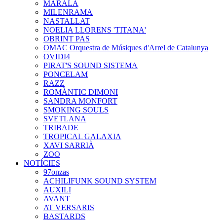
MARALA
MILENRAMA
NASTALLAT
NOELIA LLORENS 'TITANA'
OBRINT PAS
OMAC Orquestra de Músiques d'Arrel de Catalunya
OVIDI4
PIRAT'S SOUND SISTEMA
PONCELAM
RAZZ
ROMÀNTIC DIMONI
SANDRA MONFORT
SMOKING SOULS
SVETLANA
TRIBADE
TROPICAL GALAXIA
XAVI SARRIÀ
ZOO
NOTÍCIES
97onzas
ACHILIFUNK SOUND SYSTEM
AUXILI
AVANT
AT VERSARIS
BASTARDS