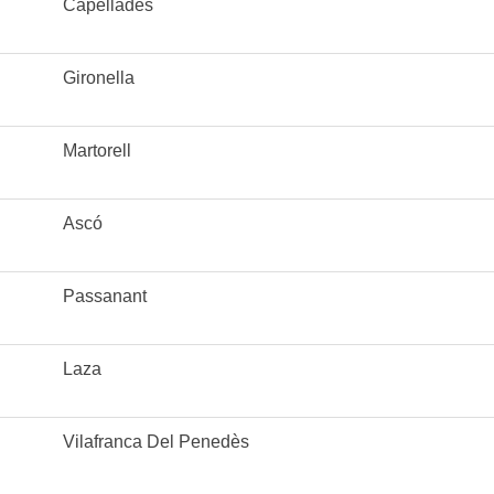
Capellades
Gironella
Martorell
Ascó
Passanant
Laza
Vilafranca Del Penedès