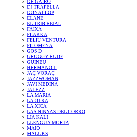
DE GAIRÓ
DJ TRAPELLA
DONALLOP
ELANE
EL TRIB REIAL
FAIXA
FLAKKA
FELIU VENTURA
FILOMENA
GOS D
GROGGY RUDE
GUINEU
HERMANO L
JAÇ VORAÇ
JAZZWOMAN
JAVI MEDINA
JALEZZ
LA MARIA
LA OTRA
LA XICA
LAS NINYAS DEL CORRO
LIA KALI
LLENGUA MORTA
MAIO
MALUKS