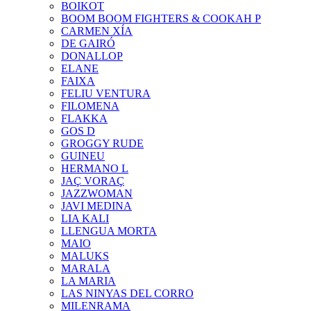
BOIKOT
BOOM BOOM FIGHTERS & COOKAH P
CARMEN XÍA
DE GAIRÓ
DONALLOP
ELANE
FAIXA
FELIU VENTURA
FILOMENA
FLAKKA
GOS D
GROGGY RUDE
GUINEU
HERMANO L
JAÇ VORAÇ
JAZZWOMAN
JAVI MEDINA
LIA KALI
LLENGUA MORTA
MAIO
MALUKS
MARALA
LA MARIA
LAS NINYAS DEL CORRO
MILENRAMA