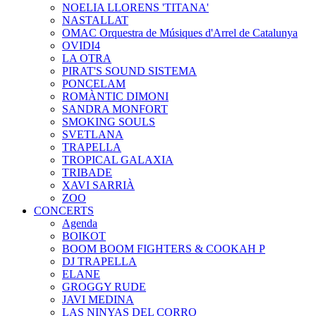
NOELIA LLORENS 'TITANA'
NASTALLAT
OMAC Orquestra de Músiques d'Arrel de Catalunya
OVIDI4
LA OTRA
PIRAT'S SOUND SISTEMA
PONCELAM
ROMÀNTIC DIMONI
SANDRA MONFORT
SMOKING SOULS
SVETLANA
TRAPELLA
TROPICAL GALAXIA
TRIBADE
XAVI SARRIÀ
ZOO
CONCERTS
Agenda
BOIKOT
BOOM BOOM FIGHTERS & COOKAH P
DJ TRAPELLA
ELANE
GROGGY RUDE
JAVI MEDINA
LAS NINYAS DEL CORRO