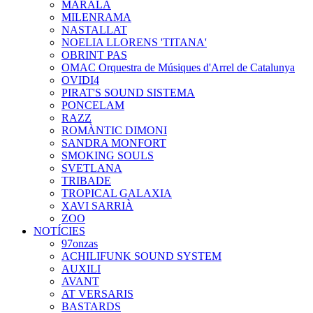
MARALA
MILENRAMA
NASTALLAT
NOELIA LLORENS 'TITANA'
OBRINT PAS
OMAC Orquestra de Músiques d'Arrel de Catalunya
OVIDI4
PIRAT'S SOUND SISTEMA
PONCELAM
RAZZ
ROMÀNTIC DIMONI
SANDRA MONFORT
SMOKING SOULS
SVETLANA
TRIBADE
TROPICAL GALAXIA
XAVI SARRIÀ
ZOO
NOTÍCIES
97onzas
ACHILIFUNK SOUND SYSTEM
AUXILI
AVANT
AT VERSARIS
BASTARDS