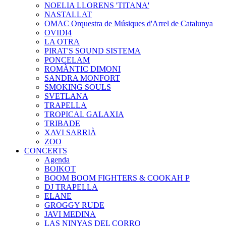
NOELIA LLORENS 'TITANA'
NASTALLAT
OMAC Orquestra de Músiques d'Arrel de Catalunya
OVIDI4
LA OTRA
PIRAT'S SOUND SISTEMA
PONCELAM
ROMÀNTIC DIMONI
SANDRA MONFORT
SMOKING SOULS
SVETLANA
TRAPELLA
TROPICAL GALAXIA
TRIBADE
XAVI SARRIÀ
ZOO
CONCERTS
Agenda
BOIKOT
BOOM BOOM FIGHTERS & COOKAH P
DJ TRAPELLA
ELANE
GROGGY RUDE
JAVI MEDINA
LAS NINYAS DEL CORRO