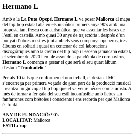
Hermano L
Amb a la
La Puta Opepé
,
Hermano L
va posar
Mallorca
al mapa
del hip-hop estatal allà en els iniciàtics primers anys 90's amb una
proposta tant fresca com carismàtica, que va assentar les bases de
l’estil en castellà. Amb quasi 30 anys de trajectòria i després d’un
punyat d’obres mestres junt amb els seus companys opeperos, tres
àlbums en solitari i quasi un centenar de col·laboracions
discogràfiques amb la crema del hip-hop i l'escena jamaicana estatal,
el setembre de 2020 i en ple assot de la pandèmia de coronavirus,
Hermano L
comença a gestar el que serà el seu quart àlbum
d'estudi
‘Trunkadelic’
Per als 10 talls que conformen el nou treball, el destacat MC
s’encarrega per primera vegada de gran part de la producció musical
i realitza un gir cap al hip hop que el va veure néixer com a artista. A
més de tornar a fer gala del seu estil inconfusible amb lletres tan
fanfarrones com brètoles i conscients i ens recorda per què Mallorca
és fonki.
ANY DE FUNDACIÓ:
90's
LOCALITAT:
Mallorca
ESTIL: rap