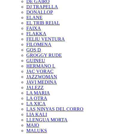
DE GAIRÓ
DJ TRAPELLA
DONALLOP
ELANE
EL TRIB REIAL
FAIXA
FLAKKA
FELIU VENTURA
FILOMENA
GOS D
GROGGY RUDE
GUINEU
HERMANO L
JAÇ VORAÇ
JAZZWOMAN
JAVI MEDINA
JALEZZ
LA MARIA
LA OTRA
LA XICA
LAS NINYAS DEL CORRO
LIA KALI
LLENGUA MORTA
MAIO
MALUKS