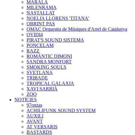
MARALA
MILENRAMA
NASTALLAT
NOELIA LLORENS 'TITANA'
OBRINT PAS
OMAC Orquestra de Músiques d'Arrel de Catalunya
OVIDI4
PIRAT'S SOUND SISTEMA
PONCELAM
RAZZ
ROMÀNTIC DIMONI
SANDRA MONFORT
SMOKING SOULS
SVETLANA
TRIBADE
TROPICAL GALAXIA
XAVI SARRIÀ
ZOO
NOTÍCIES
97onzas
ACHILIFUNK SOUND SYSTEM
AUXILI
AVANT
AT VERSARIS
BASTARDS