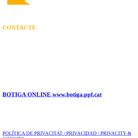
CONTACTE
CONTRACTACIÓ
Litus Tenesa (+34) 615 27 69 02 | litus@ppf.cat
Marc Escribano (+34) 660 314 015 |
marc.em@ppf.cat
contractacio@ppf.cat
BOTIGA
Tel.: (+34) 93 878 74 80 comandes@ppf.cat
BOTIGA ONLINE www.botiga.ppf.cat
SEGELL DISCOGRÀFIC, LLICÈNCIES,
PROMOS i EDITORIAL
info@ppf.cat
POLÍTICA DE PRIVACITAT / PRIVACIDAD / PRIVACITY &