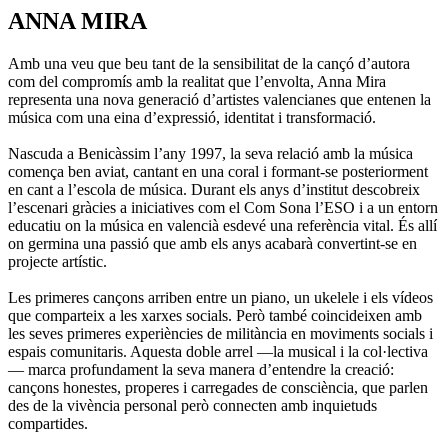
ANNA MIRA
Amb una veu que beu tant de la sensibilitat de la cançó d’autora
com del compromís amb la realitat que l’envolta, Anna Mira
representa una nova generació d’artistes valencianes que entenen la
música com una eina d’expressió, identitat i transformació.
Nascuda a Benicàssim l’any 1997, la seva relació amb la música
comença ben aviat, cantant en una coral i formant-se posteriorment
en cant a l’escola de música. Durant els anys d’institut descobreix
l’escenari gràcies a iniciatives com el Com Sona l’ESO i a un entorn
educatiu on la música en valencià esdevé una referència vital. És allí
on germina una passió que amb els anys acabarà convertint-se en
projecte artístic.
Les primeres cançons arriben entre un piano, un ukelele i els vídeos
que comparteix a les xarxes socials. Però també coincideixen amb
les seves primeres experiències de militància en moviments socials i
espais comunitaris. Aquesta doble arrel —la musical i la col·lectiva
— marca profundament la seva manera d’entendre la creació:
cançons honestes, properes i carregades de consciència, que parlen
des de la vivència personal però connecten amb inquietuds
compartides.