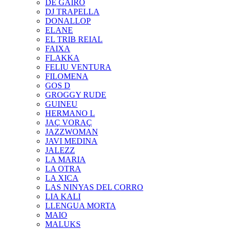
DE GAIRÓ
DJ TRAPELLA
DONALLOP
ELANE
EL TRIB REIAL
FAIXA
FLAKKA
FELIU VENTURA
FILOMENA
GOS D
GROGGY RUDE
GUINEU
HERMANO L
JAÇ VORAÇ
JAZZWOMAN
JAVI MEDINA
JALEZZ
LA MARIA
LA OTRA
LA XICA
LAS NINYAS DEL CORRO
LIA KALI
LLENGUA MORTA
MAIO
MALUKS