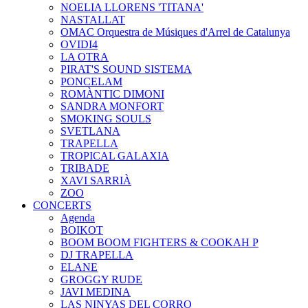
NOELIA LLORENS 'TITANA'
NASTALLAT
OMAC Orquestra de Músiques d'Arrel de Catalunya
OVIDI4
LA OTRA
PIRAT'S SOUND SISTEMA
PONCELAM
ROMÀNTIC DIMONI
SANDRA MONFORT
SMOKING SOULS
SVETLANA
TRAPELLA
TROPICAL GALAXIA
TRIBADE
XAVI SARRIÀ
ZOO
CONCERTS
Agenda
BOIKOT
BOOM BOOM FIGHTERS & COOKAH P
DJ TRAPELLA
ELANE
GROGGY RUDE
JAVI MEDINA
LAS NINYAS DEL CORRO