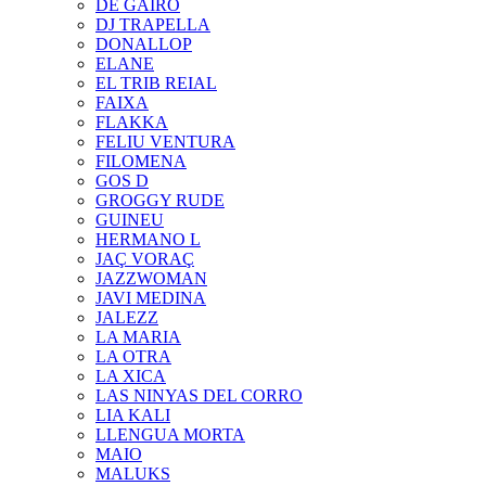
DE GAIRÓ
DJ TRAPELLA
DONALLOP
ELANE
EL TRIB REIAL
FAIXA
FLAKKA
FELIU VENTURA
FILOMENA
GOS D
GROGGY RUDE
GUINEU
HERMANO L
JAÇ VORAÇ
JAZZWOMAN
JAVI MEDINA
JALEZZ
LA MARIA
LA OTRA
LA XICA
LAS NINYAS DEL CORRO
LIA KALI
LLENGUA MORTA
MAIO
MALUKS