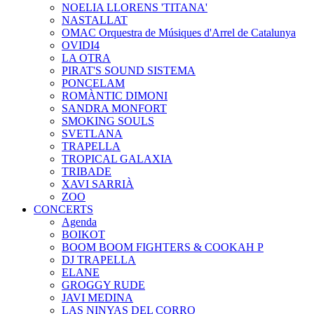
NOELIA LLORENS 'TITANA'
NASTALLAT
OMAC Orquestra de Músiques d'Arrel de Catalunya
OVIDI4
LA OTRA
PIRAT'S SOUND SISTEMA
PONCELAM
ROMÀNTIC DIMONI
SANDRA MONFORT
SMOKING SOULS
SVETLANA
TRAPELLA
TROPICAL GALAXIA
TRIBADE
XAVI SARRIÀ
ZOO
CONCERTS
Agenda
BOIKOT
BOOM BOOM FIGHTERS & COOKAH P
DJ TRAPELLA
ELANE
GROGGY RUDE
JAVI MEDINA
LAS NINYAS DEL CORRO