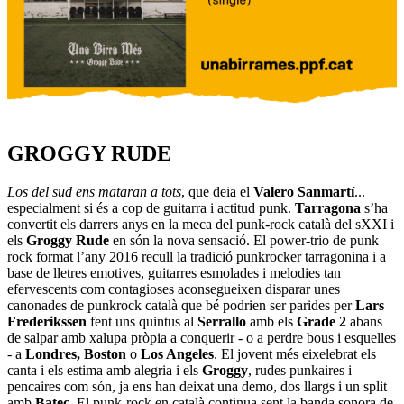
GROGGY RUDE
Los del sud ens mataran a tots
, que deia el
Valero Sanmartí
...
especialment si és a cop de guitarra i actitud punk.
Tarragona
s’ha
convertit els darrers anys en la meca del punk-rock català del sXXI i
els
Groggy Rude
en són la nova sensació. El power-trio de punk
rock format l’any 2016 recull la tradició punkrocker tarragonina i a
base de lletres emotives, guitarres esmolades i melodies tan
efervescents com contagioses aconsegueixen disparar unes
canonades de punkrock català que bé podrien ser parides per
Lars
Frederikssen
fent uns quintus al
Serrallo
amb els
Grade 2
abans
de salpar amb xalupa pròpia a conquerir - o a perdre bous i esquelles
- a
Londres, Boston
o
Los Angeles
. El jovent més eixelebrat els
canta i els estima amb alegria i els
Groggy
, rudes punkaires i
pencaires com són, ja ens han deixat una demo, dos llargs i un split
amb
Batec
. El punk-rock en català continua sent la banda sonora de