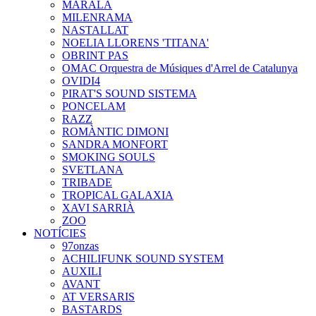
MARALA
MILENRAMA
NASTALLAT
NOELIA LLORENS 'TITANA'
OBRINT PAS
OMAC Orquestra de Músiques d'Arrel de Catalunya
OVIDI4
PIRAT'S SOUND SISTEMA
PONCELAM
RAZZ
ROMÀNTIC DIMONI
SANDRA MONFORT
SMOKING SOULS
SVETLANA
TRIBADE
TROPICAL GALAXIA
XAVI SARRIÀ
ZOO
NOTÍCIES
97onzas
ACHILIFUNK SOUND SYSTEM
AUXILI
AVANT
AT VERSARIS
BASTARDS