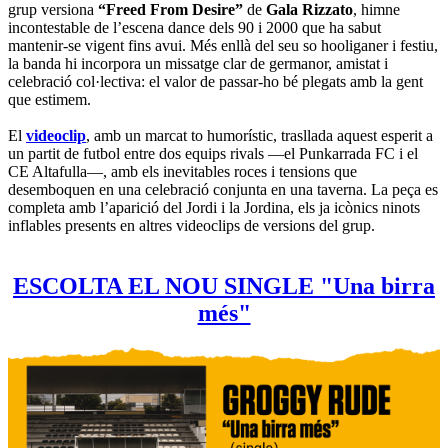
grup versiona
“Freed From Desire”
de
Gala Rizzato
, himne
incontestable de l’escena dance dels 90 i 2000 que ha sabut
mantenir-se vigent fins avui. Més enllà del seu so hooliganer i festiu,
la banda hi incorpora un missatge clar de germanor, amistat i
celebració col·lectiva: el valor de passar-ho bé plegats amb la gent
que estimem.
El
videoclip
, amb un marcat to humorístic, trasllada aquest esperit a
un partit de futbol entre dos equips rivals —el Punkarrada FC i el
CE Altafulla—, amb els inevitables roces i tensions que
desemboquen en una celebració conjunta en una taverna. La peça es
completa amb l’aparició del Jordi i la Jordina, els ja icònics ninots
inflables presents en altres videoclips de versions del grup.
ESCOLTA EL NOU SINGLE "Una birra
més"