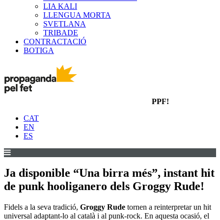
LIA KALI
LLENGUA MORTA
SVETLANA
TRIBADE
CONTRACTACIÓ
BOTIGA
PPF!
CAT
EN
ES
Ja disponible “Una birra més”, instant hit
de punk hooliganero dels Groggy Rude!
Fidels a la seva tradició,
Groggy Rude
tornen a reinterpretar un hit
universal adaptant-lo al català i al punk-rock. En aquesta ocasió, el