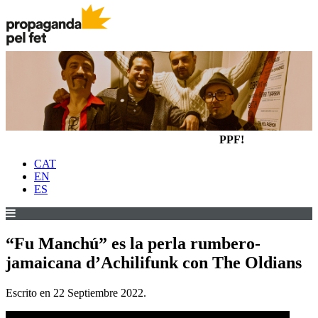
PPF!
CAT
EN
ES
“Fu Manchú” es la perla rumbero-
jamaicana d’Achilifunk con The Oldians
Escrito en
22 Septiembre 2022
.