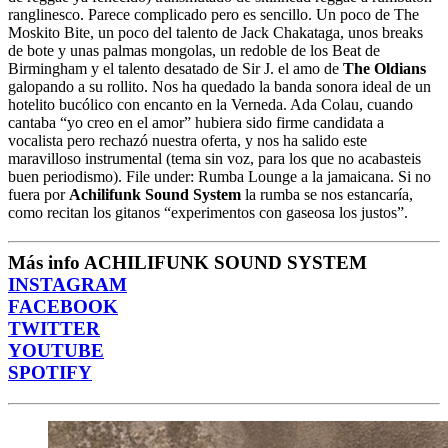
ranglinesco. Parece complicado pero es sencillo. Un poco de The
Moskito Bite, un poco del talento de Jack Chakataga, unos breaks
de bote y unas palmas mongolas, un redoble de los Beat de
Birmingham y el talento desatado de Sir J. el amo de
The Oldians
galopando a su rollito. Nos ha quedado la banda sonora ideal de un
hotelito bucólico con encanto en la Verneda. Ada Colau, cuando
cantaba “yo creo en el amor” hubiera sido firme candidata a
vocalista pero rechazó nuestra oferta, y nos ha salido este
maravilloso instrumental (tema sin voz, para los que no acabasteis
buen periodismo). File under: Rumba Lounge a la jamaicana. Si no
fuera por
Achilifunk Sound System
la rumba se nos estancaría,
como recitan los gitanos “experimentos con gaseosa los justos”.
Más info ACHILIFUNK SOUND SYSTEM
INSTAGRAM
FACEBOOK
TWITTER
YOUTUBE
SPOTIFY