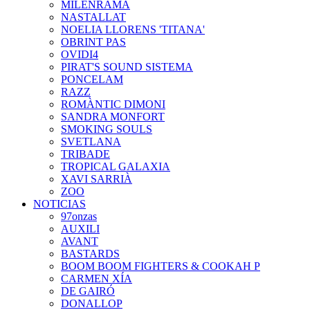
MILENRAMA
NASTALLAT
NOELIA LLORENS 'TITANA'
OBRINT PAS
OVIDI4
PIRAT'S SOUND SISTEMA
PONCELAM
RAZZ
ROMÀNTIC DIMONI
SANDRA MONFORT
SMOKING SOULS
SVETLANA
TRIBADE
TROPICAL GALAXIA
XAVI SARRIÀ
ZOO
NOTICIAS
97onzas
AUXILI
AVANT
BASTARDS
BOOM BOOM FIGHTERS & COOKAH P
CARMEN XÍA
DE GAIRÓ
DONALLOP