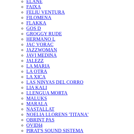
ELANE
FAIXA
FELIU VENTURA
FILOMENA
FLAKKA
GOS D
GROGGY RUDE
HERMANO L
JAÇ VORAÇ
JAZZWOMAN
JAVI MEDINA
JALEZZ
LA MARIA
LA OTRA
LA XICA
LAS NINYAS DEL CORRO
LIA KALI
LLENGUA MORTA
MALUKS
MARALA
NASTALLAT
NOELIA LLORENS 'TITANA'
OBRINT PAS
OVIDI4
PIRAT'S SOUND SISTEMA