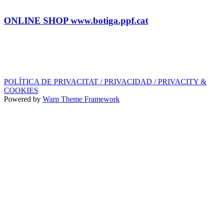
Tel.: (+34) 93 878 74 80 comandes@ppf.cat
ONLINE SHOP www.botiga.ppf.cat
SEGELL DISCOGRÀFIC, LLICÈNCIES,
PROMOS i EDITORIAL
info@ppf.cat
POLÍTICA DE PRIVACITAT / PRIVACIDAD / PRIVACITY &
COOKIES
Powered by
Warp Theme Framework