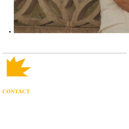
CONTACT
BOOKING
Tel: (+34) 615 27 69 02
contractacio@ppf.cat
SHOP