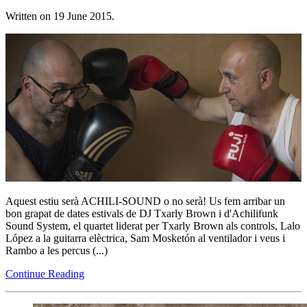
Written on
19 June 2015
.
Aquest estiu serà ACHILI-SOUND o no serà! Us fem arribar un
bon grapat de dates estivals de DJ Txarly Brown i d'Achilifunk
Sound System, el quartet liderat per Txarly Brown als controls, Lalo
López a la guitarra elèctrica, Sam Mosketón al ventilador i veus i
Rambo a les percus (...)
Continue Reading