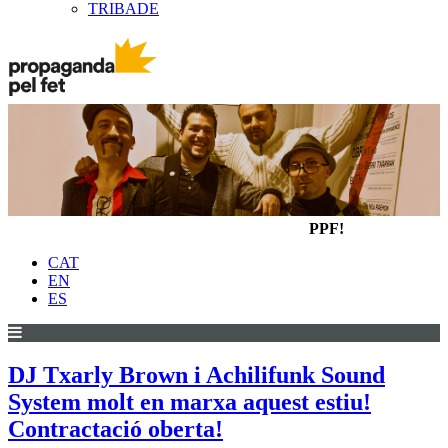
TRIBADE
PPF!
CAT
EN
ES
DJ Txarly Brown i Achilifunk Sound
System molt en marxa aquest estiu!
Contractació oberta!