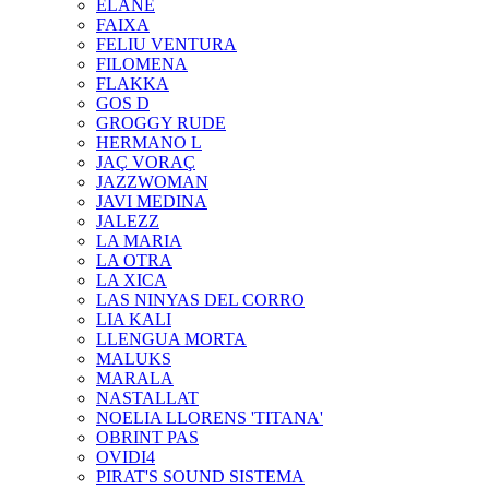
ELANE
FAIXA
FELIU VENTURA
FILOMENA
FLAKKA
GOS D
GROGGY RUDE
HERMANO L
JAÇ VORAÇ
JAZZWOMAN
JAVI MEDINA
JALEZZ
LA MARIA
LA OTRA
LA XICA
LAS NINYAS DEL CORRO
LIA KALI
LLENGUA MORTA
MALUKS
MARALA
NASTALLAT
NOELIA LLORENS 'TITANA'
OBRINT PAS
OVIDI4
PIRAT'S SOUND SISTEMA