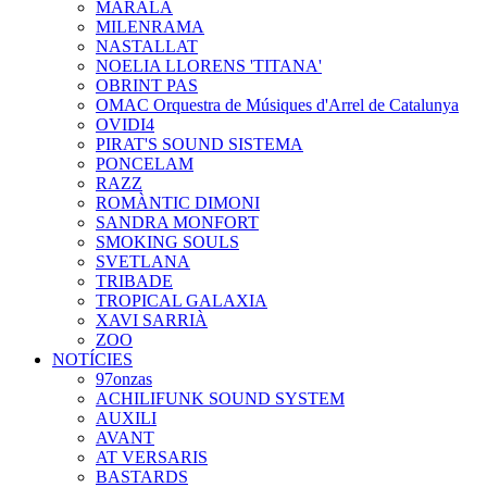
MARALA
MILENRAMA
NASTALLAT
NOELIA LLORENS 'TITANA'
OBRINT PAS
OMAC Orquestra de Músiques d'Arrel de Catalunya
OVIDI4
PIRAT'S SOUND SISTEMA
PONCELAM
RAZZ
ROMÀNTIC DIMONI
SANDRA MONFORT
SMOKING SOULS
SVETLANA
TRIBADE
TROPICAL GALAXIA
XAVI SARRIÀ
ZOO
NOTÍCIES
97onzas
ACHILIFUNK SOUND SYSTEM
AUXILI
AVANT
AT VERSARIS
BASTARDS