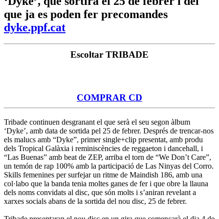
‘Dyke’, que sortirà el 25 de febrer i del
que ja es poden fer precomandes
dyke.ppf.cat
Escoltar TRIBADE
COMPRAR CD
Tribade continuen desgranant el que serà el seu segon àlbum
‘Dyke’, amb data de sortida pel 25 de febrer. Després de trencar-nos
els malucs amb “Dyke”, primer single+clip presentat, amb produ
dels Tropical Galàxia i reminiscències de reggaeton i dancehall, i
“Las Buenas” amb beat de ZEP, arriba el torn de “We Don’t Care”,
un temón de rap 100% amb la participació de Las Ninyas del Corro.
Skills femenines per surfejar un ritme de Maindish 186, amb una
col·labo que la banda tenia moltes ganes de fer i que obre la llauna
dels noms convidats al disc, que són molts i s’aniran revelant a
xarxes socials abans de la sortida del nou disc, 25 de febrer.
Tribade presentaran el nou disc en un gira que començarà el dia 4 de