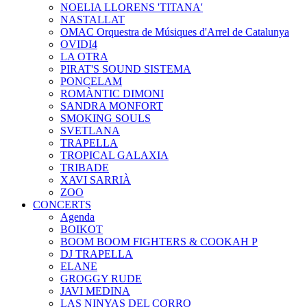
NOELIA LLORENS 'TITANA'
NASTALLAT
OMAC Orquestra de Músiques d'Arrel de Catalunya
OVIDI4
LA OTRA
PIRAT'S SOUND SISTEMA
PONCELAM
ROMÀNTIC DIMONI
SANDRA MONFORT
SMOKING SOULS
SVETLANA
TRAPELLA
TROPICAL GALAXIA
TRIBADE
XAVI SARRIÀ
ZOO
CONCERTS
Agenda
BOIKOT
BOOM BOOM FIGHTERS & COOKAH P
DJ TRAPELLA
ELANE
GROGGY RUDE
JAVI MEDINA
LAS NINYAS DEL CORRO