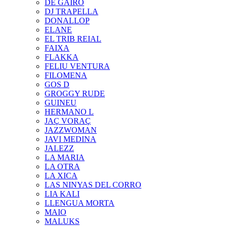
DE GAIRÓ
DJ TRAPELLA
DONALLOP
ELANE
EL TRIB REIAL
FAIXA
FLAKKA
FELIU VENTURA
FILOMENA
GOS D
GROGGY RUDE
GUINEU
HERMANO L
JAÇ VORAÇ
JAZZWOMAN
JAVI MEDINA
JALEZZ
LA MARIA
LA OTRA
LA XICA
LAS NINYAS DEL CORRO
LIA KALI
LLENGUA MORTA
MAIO
MALUKS