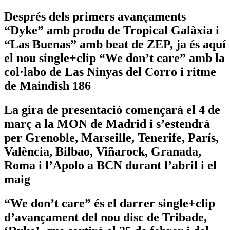
Després dels primers avançaments
“Dyke” amb produ de Tropical Galàxia i
“Las Buenas” amb beat de ZEP, ja és aquí
el nou single+clip “We don’t care” amb la
col·labo de Las Ninyas del Corro i ritme
de Maindish 186
La gira de presentació començarà el 4 de
març a la MON de Madrid i s’estendrà
per Grenoble, Marseille, Tenerife, París,
València, Bilbao, Viñarock, Granada,
Roma i l’Apolo a BCN durant l’abril i el
maig
“We don’t care” és el darrer single+clip
d’avançament del nou disc de Tribade,