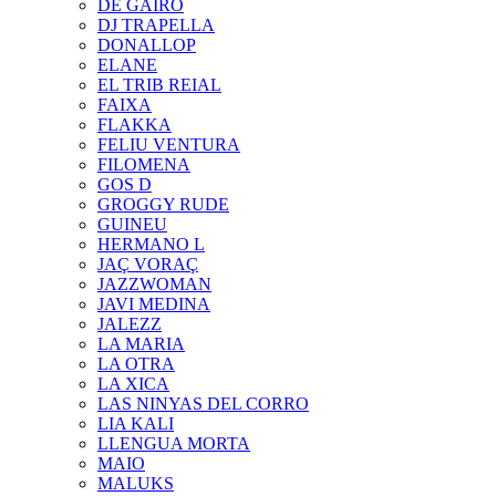
DE GAIRÓ
DJ TRAPELLA
DONALLOP
ELANE
EL TRIB REIAL
FAIXA
FLAKKA
FELIU VENTURA
FILOMENA
GOS D
GROGGY RUDE
GUINEU
HERMANO L
JAÇ VORAÇ
JAZZWOMAN
JAVI MEDINA
JALEZZ
LA MARIA
LA OTRA
LA XICA
LAS NINYAS DEL CORRO
LIA KALI
LLENGUA MORTA
MAIO
MALUKS