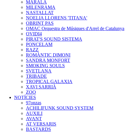
MARALA
MILENRAMA
NASTALLAT
NOELIA LLORENS 'TITANA'
OBRINT PAS
OMAC Orquestra de Músiques d'Arrel de Catalunya
OVIDI4
PIRAT'S SOUND SISTEMA
PONCELAM
RAZZ
ROMÀNTIC DIMONI
SANDRA MONFORT
SMOKING SOULS
SVETLANA
TRIBADE
TROPICAL GALAXIA
XAVI SARRIÀ
ZOO
NOTÍCIES
97onzas
ACHILIFUNK SOUND SYSTEM
AUXILI
AVANT
AT VERSARIS
BASTARDS