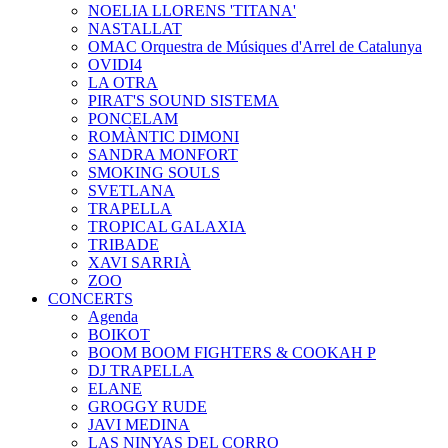
NOELIA LLORENS 'TITANA'
NASTALLAT
OMAC Orquestra de Músiques d'Arrel de Catalunya
OVIDI4
LA OTRA
PIRAT'S SOUND SISTEMA
PONCELAM
ROMÀNTIC DIMONI
SANDRA MONFORT
SMOKING SOULS
SVETLANA
TRAPELLA
TROPICAL GALAXIA
TRIBADE
XAVI SARRIÀ
ZOO
CONCERTS
Agenda
BOIKOT
BOOM BOOM FIGHTERS & COOKAH P
DJ TRAPELLA
ELANE
GROGGY RUDE
JAVI MEDINA
LAS NINYAS DEL CORRO