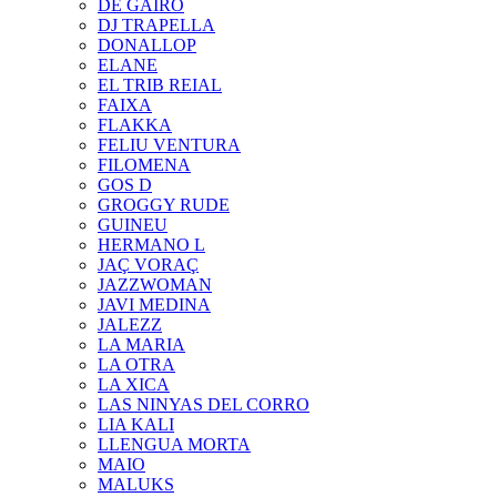
DE GAIRÓ
DJ TRAPELLA
DONALLOP
ELANE
EL TRIB REIAL
FAIXA
FLAKKA
FELIU VENTURA
FILOMENA
GOS D
GROGGY RUDE
GUINEU
HERMANO L
JAÇ VORAÇ
JAZZWOMAN
JAVI MEDINA
JALEZZ
LA MARIA
LA OTRA
LA XICA
LAS NINYAS DEL CORRO
LIA KALI
LLENGUA MORTA
MAIO
MALUKS