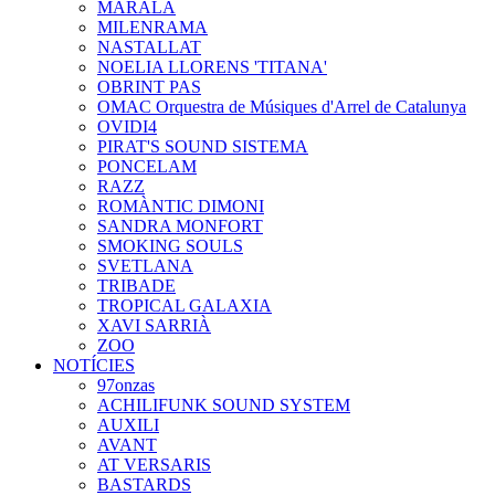
MARALA
MILENRAMA
NASTALLAT
NOELIA LLORENS 'TITANA'
OBRINT PAS
OMAC Orquestra de Músiques d'Arrel de Catalunya
OVIDI4
PIRAT'S SOUND SISTEMA
PONCELAM
RAZZ
ROMÀNTIC DIMONI
SANDRA MONFORT
SMOKING SOULS
SVETLANA
TRIBADE
TROPICAL GALAXIA
XAVI SARRIÀ
ZOO
NOTÍCIES
97onzas
ACHILIFUNK SOUND SYSTEM
AUXILI
AVANT
AT VERSARIS
BASTARDS