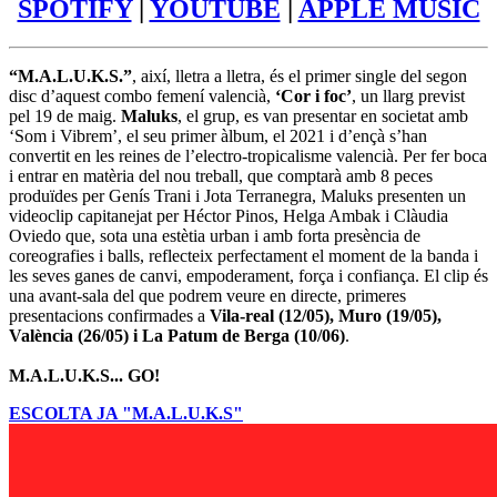
SPOTIFY
|
YOUTUBE
|
APPLE MUSIC
“M.A.L.U.K.S.”
, així, lletra a lletra, és el primer single del segon
disc d’aquest combo femení valencià,
‘Cor i foc’
, un llarg previst
pel 19 de maig.
Maluks
, el grup, es van presentar en societat amb
‘Som i Vibrem’, el seu primer àlbum, el 2021 i d’ençà s’han
convertit en les reines de l’electro-tropicalisme valencià. Per fer boca
i entrar en matèria del nou treball, que comptarà amb 8 peces
produïdes per Genís Trani i Jota Terranegra, Maluks presenten un
videoclip capitanejat per Héctor Pinos, Helga Ambak i Clàudia
Oviedo que, sota una estètia urban i amb forta presència de
coreografies i balls, reflecteix perfectament el moment de la banda i
les seves ganes de canvi, empoderament, força i confiança. El clip és
una avant-sala del que podrem veure en directe, primeres
presentacions confirmades a
Vila-real (12/05), Muro (19/05),
València (26/05) i La Patum de Berga (10/06)
.
M.A.L.U.K.S... GO!
ESCOLTA JA "M.A.L.U.K.S"