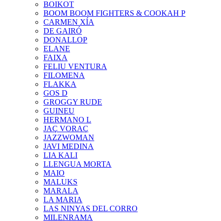
BOIKOT
BOOM BOOM FIGHTERS & COOKAH P
CARMEN XÍA
DE GAIRÓ
DONALLOP
ELANE
FAIXA
FELIU VENTURA
FILOMENA
FLAKKA
GOS D
GROGGY RUDE
GUINEU
HERMANO L
JAÇ VORAÇ
JAZZWOMAN
JAVI MEDINA
LIA KALI
LLENGUA MORTA
MAIO
MALUKS
MARALA
LA MARIA
LAS NINYAS DEL CORRO
MILENRAMA