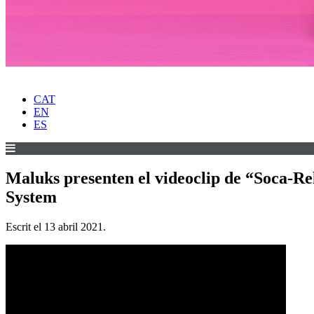
CAT
EN
ES
Maluks presenten el videoclip de “Soca-Rel
System
Escrit el
13 abril 2021
.