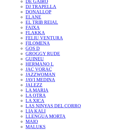
DE GAIRÓ
DJ TRAPELLA
DONALLOP
ELANE
EL TRIB REIAL
FAIXA
FLAKKA
FELIU VENTURA
FILOMENA
GOS D
GROGGY RUDE
GUINEU
HERMANO L
JAÇ VORAÇ
JAZZWOMAN
JAVI MEDINA
JALEZZ
LA MARIA
LA OTRA
LA XICA
LAS NINYAS DEL CORRO
LIA KALI
LLENGUA MORTA
MAIO
MALUKS