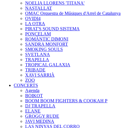
NOELIA LLORENS 'TITANA'
NASTALLAT
OMAC Orquestra de Músiques d'Arrel de Catalunya
OVIDI4
LA OTRA
PIRAT'S SOUND SISTEMA
PONCELAM
ROMÀNTIC DIMONI
SANDRA MONFORT
SMOKING SOULS
SVETLANA
TRAPELLA
TROPICAL GALAXIA
TRIBADE
XAVI SARRIÀ
ZOO
CONCERTS
Agenda
BOIKOT
BOOM BOOM FIGHTERS & COOKAH P
DJ TRAPELLA
ELANE
GROGGY RUDE
JAVI MEDINA
LAS NINYAS DEL CORRO