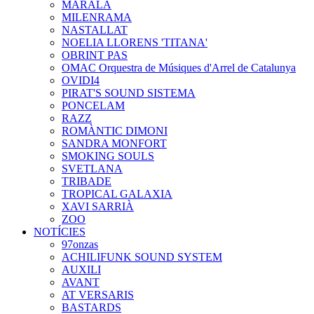
MARALA
MILENRAMA
NASTALLAT
NOELIA LLORENS 'TITANA'
OBRINT PAS
OMAC Orquestra de Músiques d'Arrel de Catalunya
OVIDI4
PIRAT'S SOUND SISTEMA
PONCELAM
RAZZ
ROMÀNTIC DIMONI
SANDRA MONFORT
SMOKING SOULS
SVETLANA
TRIBADE
TROPICAL GALAXIA
XAVI SARRIÀ
ZOO
NOTÍCIES
97onzas
ACHILIFUNK SOUND SYSTEM
AUXILI
AVANT
AT VERSARIS
BASTARDS