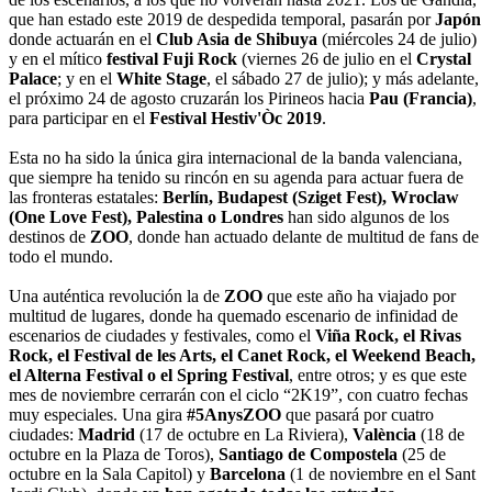
que han estado este 2019 de despedida temporal, pasarán por
Japón
donde actuarán en el
Club Asia de Shibuya
(miércoles 24 de julio)
y en el mítico
festival Fuji Rock
(viernes 26 de julio en el
Crystal
Palace
; y en el
White Stage
, el sábado 27 de julio); y más adelante,
el próximo 24 de agosto cruzarán los Pirineos hacia
Pau (Francia)
,
para participar en el
Festival Hestiv'Òc 2019
.
Esta no ha sido la única gira internacional de la banda valenciana,
que siempre ha tenido su rincón en su agenda para actuar fuera de
las fronteras estatales:
Berlín, Budapest (Sziget Fest), Wroclaw
(One Love Fest), Palestina o Londres
han sido algunos de los
destinos de
ZOO
, donde han actuado delante de multitud de fans de
todo el mundo.
Una auténtica revolución la de
ZOO
que este año ha viajado por
multitud de lugares, donde ha quemado escenario de infinidad de
escenarios de ciudades y festivales, como el
Viña Rock, el Rivas
Rock, el Festival de les Arts, el Canet Rock, el Weekend Beach,
el Alterna Festival o el Spring Festival
, entre otros; y es que este
mes de noviembre cerrarán con el ciclo “2K19”, con cuatro fechas
muy especiales. Una gira
#5AnysZOO
que pasará por cuatro
ciudades:
Madrid
(17 de octubre en La Riviera),
València
(18 de
octubre en la Plaza de Toros),
Santiago de Compostela
(25 de
octubre en la Sala Capitol) y
Barcelona
(1 de noviembre en el Sant