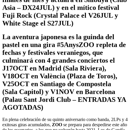
Asia – DX24JUL) y en el mítico festival
Fuji Rock (Crystal Palace el V26JUL y
White Stage el S27JUL)
La aventura japonesa es la guinda del
pastel en una gira #5AnysZOO repleta de
fechas y festivales veraniegos, que
culminará con 4 grandes conciertos el
J17OCT en Madrid (Sala Riviera),
V18OCT en València (Plaza de Toros),
V25OCT en Santiago de Compostela
(Sala Capitol) y V1NOV en Barcelona
(Palau Sant Jordi Club – ENTRADAS YA
AGOTADAS)
En plena celebración de su quinto aniversario como banda, 2LPs y 4
exitosas giras acumulados,
ZOO
se prepara para despedirse este año
de los escenarios, a los que no volverán hasta 2021. Los de Gandía,