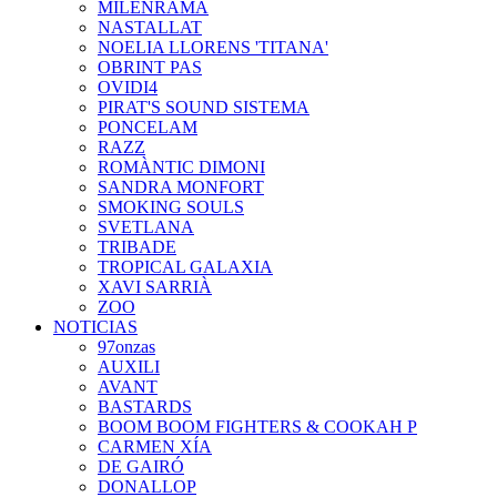
MILENRAMA
NASTALLAT
NOELIA LLORENS 'TITANA'
OBRINT PAS
OVIDI4
PIRAT'S SOUND SISTEMA
PONCELAM
RAZZ
ROMÀNTIC DIMONI
SANDRA MONFORT
SMOKING SOULS
SVETLANA
TRIBADE
TROPICAL GALAXIA
XAVI SARRIÀ
ZOO
NOTICIAS
97onzas
AUXILI
AVANT
BASTARDS
BOOM BOOM FIGHTERS & COOKAH P
CARMEN XÍA
DE GAIRÓ
DONALLOP