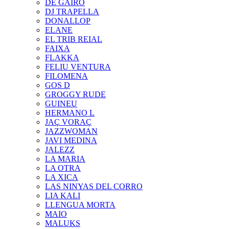
DE GAIRÓ
DJ TRAPELLA
DONALLOP
ELANE
EL TRIB REIAL
FAIXA
FLAKKA
FELIU VENTURA
FILOMENA
GOS D
GROGGY RUDE
GUINEU
HERMANO L
JAÇ VORAÇ
JAZZWOMAN
JAVI MEDINA
JALEZZ
LA MARIA
LA OTRA
LA XICA
LAS NINYAS DEL CORRO
LIA KALI
LLENGUA MORTA
MAIO
MALUKS