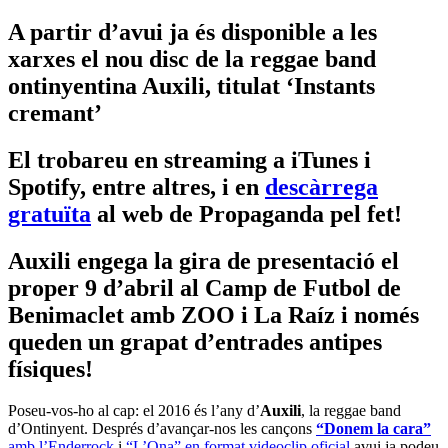
A partir d’avui ja és disponible a les
xarxes el nou disc de la reggae band
ontinyentina Auxili, titulat ‘Instants
cremant’
El trobareu en streaming a iTunes i
Spotify, entre altres, i en
descàrrega
gratuïta
al web de Propaganda pel fet!
Auxili engega la gira de presentació el
proper 9 d’abril al Camp de Futbol de
Benimaclet amb ZOO i La Raíz i només
queden un grapat d’entrades antipes
físiques!
Poseu-vos-ho al cap: el 2016 és l’any d’
Auxili
, la reggae band
d’Ontinyent. Després d’avançar-nos les cançons
“Donem la cara”
amb l’Enderrock
i
“L’Ona” en format videoclip oficial
avui ja podeu