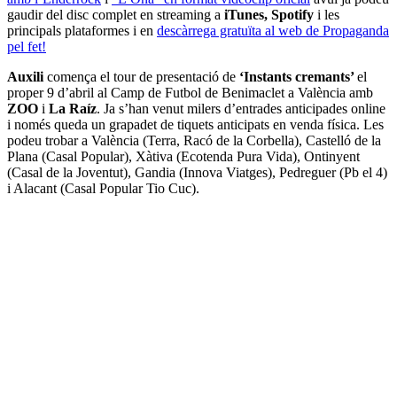
gaudir del disc complet en streaming a
iTunes, Spotify
i les
principals plataformes i en
descàrrega gratuïta al web de Propaganda
pel fet!
Auxili
comença el tour de presentació de
‘Instants cremants’
el
proper 9 d’abril al Camp de Futbol de Benimaclet a València amb
ZOO
i
La Raíz
. Ja s’han venut milers d’entrades anticipades online
i només queda un grapadet de tiquets anticipats en venda física. Les
podeu trobar a València (Terra, Racó de la Corbella), Castelló de la
Plana (Casal Popular), Xàtiva (Ecotenda Pura Vida), Ontinyent
(Casal de la Joventut), Gandia (Innova Viatges), Pedreguer (Pb el 4)
i Alacant (Casal Popular Tio Cuc).