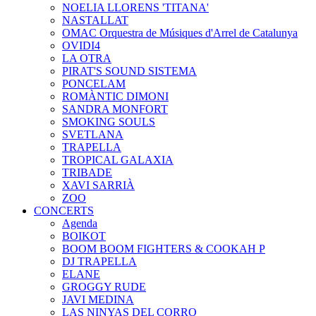
NOELIA LLORENS 'TITANA'
NASTALLAT
OMAC Orquestra de Músiques d'Arrel de Catalunya
OVIDI4
LA OTRA
PIRAT'S SOUND SISTEMA
PONCELAM
ROMÀNTIC DIMONI
SANDRA MONFORT
SMOKING SOULS
SVETLANA
TRAPELLA
TROPICAL GALAXIA
TRIBADE
XAVI SARRIÀ
ZOO
CONCERTS
Agenda
BOIKOT
BOOM BOOM FIGHTERS & COOKAH P
DJ TRAPELLA
ELANE
GROGGY RUDE
JAVI MEDINA
LAS NINYAS DEL CORRO