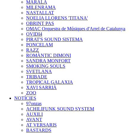
MARALA
MILENRAMA
NASTALLAT
NOELIA LLORENS 'TITANA'
OBRINT PAS
OMAC Orquestra de Músiques d'Arrel de Catalunya
OVIDI4
PIRAT'S SOUND SISTEMA
PONCELAM
RAZZ
ROMÀNTIC DIMONI
SANDRA MONFORT
SMOKING SOULS
SVETLANA
TRIBADE
TROPICAL GALAXIA
XAVI SARRIÀ
ZOO
NOTÍCIES
97onzas
ACHILIFUNK SOUND SYSTEM
AUXILI
AVANT
AT VERSARIS
BASTARDS