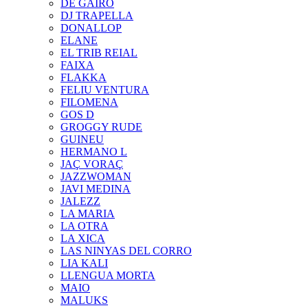
DE GAIRÓ
DJ TRAPELLA
DONALLOP
ELANE
EL TRIB REIAL
FAIXA
FLAKKA
FELIU VENTURA
FILOMENA
GOS D
GROGGY RUDE
GUINEU
HERMANO L
JAÇ VORAÇ
JAZZWOMAN
JAVI MEDINA
JALEZZ
LA MARIA
LA OTRA
LA XICA
LAS NINYAS DEL CORRO
LIA KALI
LLENGUA MORTA
MAIO
MALUKS