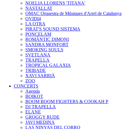
NOELIA LLORENS 'TITANA'
NASTALLAT
OMAC Orquestra de Músiques d'Arrel de Catalunya
OVIDI4
LA OTRA
PIRAT'S SOUND SISTEMA
PONCELAM
ROMÀNTIC DIMONI
SANDRA MONFORT
SMOKING SOULS
SVETLANA
TRAPELLA
TROPICAL GALAXIA
TRIBADE
XAVI SARRIÀ
ZOO
CONCERTS
Agenda
BOIKOT
BOOM BOOM FIGHTERS & COOKAH P
DJ TRAPELLA
ELANE
GROGGY RUDE
JAVI MEDINA
LAS NINYAS DEL CORRO