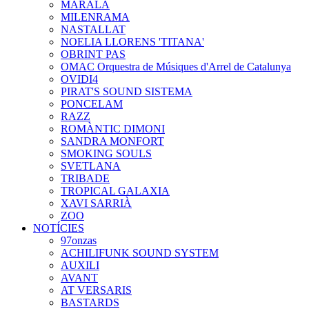
MARALA
MILENRAMA
NASTALLAT
NOELIA LLORENS 'TITANA'
OBRINT PAS
OMAC Orquestra de Músiques d'Arrel de Catalunya
OVIDI4
PIRAT'S SOUND SISTEMA
PONCELAM
RAZZ
ROMÀNTIC DIMONI
SANDRA MONFORT
SMOKING SOULS
SVETLANA
TRIBADE
TROPICAL GALAXIA
XAVI SARRIÀ
ZOO
NOTÍCIES
97onzas
ACHILIFUNK SOUND SYSTEM
AUXILI
AVANT
AT VERSARIS
BASTARDS