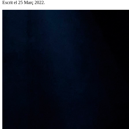
Escrit el
25 Març 2022
.