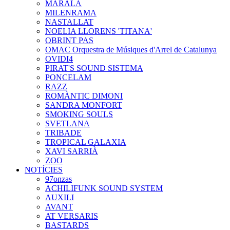
MARALA
MILENRAMA
NASTALLAT
NOELIA LLORENS 'TITANA'
OBRINT PAS
OMAC Orquestra de Músiques d'Arrel de Catalunya
OVIDI4
PIRAT'S SOUND SISTEMA
PONCELAM
RAZZ
ROMÀNTIC DIMONI
SANDRA MONFORT
SMOKING SOULS
SVETLANA
TRIBADE
TROPICAL GALAXIA
XAVI SARRIÀ
ZOO
NOTÍCIES
97onzas
ACHILIFUNK SOUND SYSTEM
AUXILI
AVANT
AT VERSARIS
BASTARDS