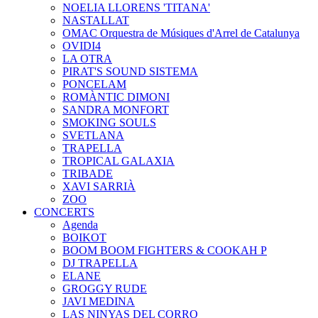
NOELIA LLORENS 'TITANA'
NASTALLAT
OMAC Orquestra de Músiques d'Arrel de Catalunya
OVIDI4
LA OTRA
PIRAT'S SOUND SISTEMA
PONCELAM
ROMÀNTIC DIMONI
SANDRA MONFORT
SMOKING SOULS
SVETLANA
TRAPELLA
TROPICAL GALAXIA
TRIBADE
XAVI SARRIÀ
ZOO
CONCERTS
Agenda
BOIKOT
BOOM BOOM FIGHTERS & COOKAH P
DJ TRAPELLA
ELANE
GROGGY RUDE
JAVI MEDINA
LAS NINYAS DEL CORRO