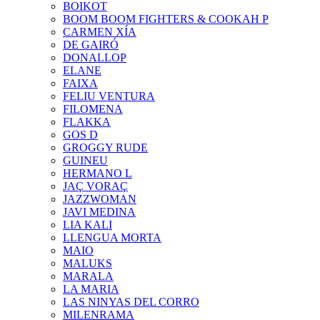
BOIKOT
BOOM BOOM FIGHTERS & COOKAH P
CARMEN XÍA
DE GAIRÓ
DONALLOP
ELANE
FAIXA
FELIU VENTURA
FILOMENA
FLAKKA
GOS D
GROGGY RUDE
GUINEU
HERMANO L
JAÇ VORAÇ
JAZZWOMAN
JAVI MEDINA
LIA KALI
LLENGUA MORTA
MAIO
MALUKS
MARALA
LA MARIA
LAS NINYAS DEL CORRO
MILENRAMA