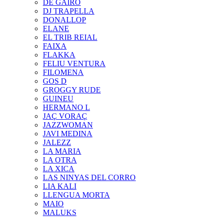
DE GAIRÓ
DJ TRAPELLA
DONALLOP
ELANE
EL TRIB REIAL
FAIXA
FLAKKA
FELIU VENTURA
FILOMENA
GOS D
GROGGY RUDE
GUINEU
HERMANO L
JAÇ VORAÇ
JAZZWOMAN
JAVI MEDINA
JALEZZ
LA MARIA
LA OTRA
LA XICA
LAS NINYAS DEL CORRO
LIA KALI
LLENGUA MORTA
MAIO
MALUKS