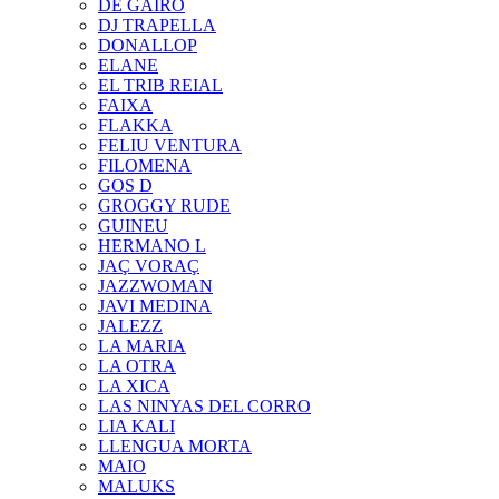
DE GAIRÓ
DJ TRAPELLA
DONALLOP
ELANE
EL TRIB REIAL
FAIXA
FLAKKA
FELIU VENTURA
FILOMENA
GOS D
GROGGY RUDE
GUINEU
HERMANO L
JAÇ VORAÇ
JAZZWOMAN
JAVI MEDINA
JALEZZ
LA MARIA
LA OTRA
LA XICA
LAS NINYAS DEL CORRO
LIA KALI
LLENGUA MORTA
MAIO
MALUKS