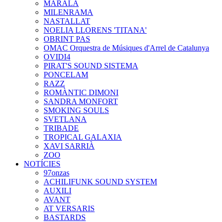
MARALA
MILENRAMA
NASTALLAT
NOELIA LLORENS 'TITANA'
OBRINT PAS
OMAC Orquestra de Músiques d'Arrel de Catalunya
OVIDI4
PIRAT'S SOUND SISTEMA
PONCELAM
RAZZ
ROMÀNTIC DIMONI
SANDRA MONFORT
SMOKING SOULS
SVETLANA
TRIBADE
TROPICAL GALAXIA
XAVI SARRIÀ
ZOO
NOTÍCIES
97onzas
ACHILIFUNK SOUND SYSTEM
AUXILI
AVANT
AT VERSARIS
BASTARDS