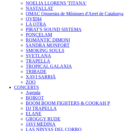
NOELIA LLORENS 'TITANA'
NASTALLAT
OMAC Orquestra de Músiques d'Arrel de Catalunya
OVIDI4
LA OTRA
PIRAT'S SOUND SISTEMA
PONCELAM
ROMÀNTIC DIMONI
SANDRA MONFORT
SMOKING SOULS
SVETLANA
TRAPELLA
TROPICAL GALAXIA
TRIBADE
XAVI SARRIÀ
ZOO
CONCERTS
Agenda
BOIKOT
BOOM BOOM FIGHTERS & COOKAH P
DJ TRAPELLA
ELANE
GROGGY RUDE
JAVI MEDINA
LAS NINYAS DEL CORRO