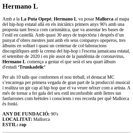
Hermano L
Amb a la
La Puta Opepé
,
Hermano L
va posar
Mallorca
al mapa
del hip-hop estatal allà en els iniciàtics primers anys 90's amb una
proposta tant fresca com carismàtica, que va assentar les bases de
l’estil en castellà. Amb quasi 30 anys de trajectòria i després d’un
punyat d’obres mestres junt amb els seus companys opeperos, tres
àlbums en solitari i quasi un centenar de col·laboracions
discogràfiques amb la crema del hip-hop i l'escena jamaicana estatal,
el setembre de 2020 i en ple assot de la pandèmia de coronavirus,
Hermano L
comença a gestar el que serà el seu quart àlbum
d'estudi
‘Trunkadelic’
Per als 10 talls que conformen el nou treball, el destacat MC
s’encarrega per primera vegada de gran part de la producció musical
i realitza un gir cap al hip hop que el va veure néixer com a artista. A
més de tornar a fer gala del seu estil inconfusible amb lletres tan
fanfarrones com brètoles i conscients i ens recorda per què Mallorca
és fonki.
ANY DE FUNDACIÓ:
90's
LOCALITAT:
Mallorca
ESTIL: rap