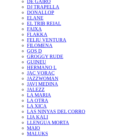
DE GAIRÓ
DJ TRAPELLA
DONALLOP
ELANE
EL TRIB REIAL
FAIXA
FLAKKA
FELIU VENTURA
FILOMENA
GOS D
GROGGY RUDE
GUINEU
HERMANO L
JAÇ VORAÇ
JAZZWOMAN
JAVI MEDINA
JALEZZ
LA MARIA
LA OTRA
LA XICA
LAS NINYAS DEL CORRO
LIA KALI
LLENGUA MORTA
MAIO
MALUKS