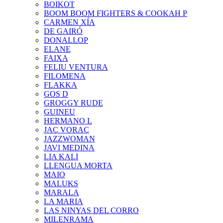
BOIKOT
BOOM BOOM FIGHTERS & COOKAH P
CARMEN XÍA
DE GAIRÓ
DONALLOP
ELANE
FAIXA
FELIU VENTURA
FILOMENA
FLAKKA
GOS D
GROGGY RUDE
GUINEU
HERMANO L
JAÇ VORAÇ
JAZZWOMAN
JAVI MEDINA
LIA KALI
LLENGUA MORTA
MAIO
MALUKS
MARALA
LA MARIA
LAS NINYAS DEL CORRO
MILENRAMA