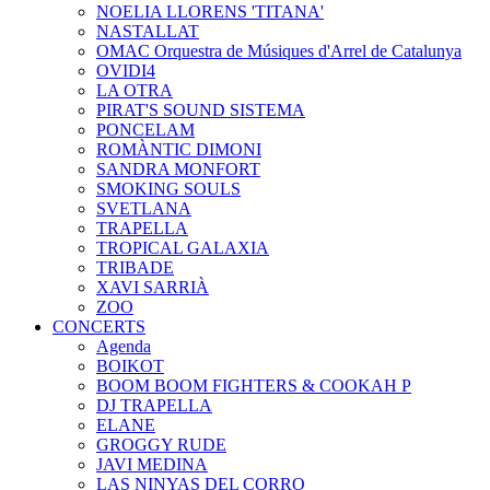
NOELIA LLORENS 'TITANA'
NASTALLAT
OMAC Orquestra de Músiques d'Arrel de Catalunya
OVIDI4
LA OTRA
PIRAT'S SOUND SISTEMA
PONCELAM
ROMÀNTIC DIMONI
SANDRA MONFORT
SMOKING SOULS
SVETLANA
TRAPELLA
TROPICAL GALAXIA
TRIBADE
XAVI SARRIÀ
ZOO
CONCERTS
Agenda
BOIKOT
BOOM BOOM FIGHTERS & COOKAH P
DJ TRAPELLA
ELANE
GROGGY RUDE
JAVI MEDINA
LAS NINYAS DEL CORRO