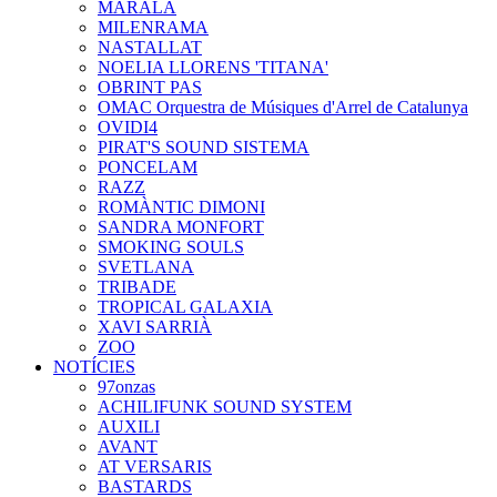
MARALA
MILENRAMA
NASTALLAT
NOELIA LLORENS 'TITANA'
OBRINT PAS
OMAC Orquestra de Músiques d'Arrel de Catalunya
OVIDI4
PIRAT'S SOUND SISTEMA
PONCELAM
RAZZ
ROMÀNTIC DIMONI
SANDRA MONFORT
SMOKING SOULS
SVETLANA
TRIBADE
TROPICAL GALAXIA
XAVI SARRIÀ
ZOO
NOTÍCIES
97onzas
ACHILIFUNK SOUND SYSTEM
AUXILI
AVANT
AT VERSARIS
BASTARDS