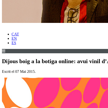
CAT
EN
ES
Dijous boig a la botiga online: avui vinil d
Escrit el
07 Mai 2015
.