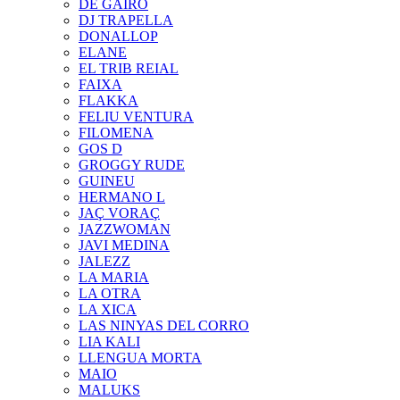
DE GAIRÓ
DJ TRAPELLA
DONALLOP
ELANE
EL TRIB REIAL
FAIXA
FLAKKA
FELIU VENTURA
FILOMENA
GOS D
GROGGY RUDE
GUINEU
HERMANO L
JAÇ VORAÇ
JAZZWOMAN
JAVI MEDINA
JALEZZ
LA MARIA
LA OTRA
LA XICA
LAS NINYAS DEL CORRO
LIA KALI
LLENGUA MORTA
MAIO
MALUKS