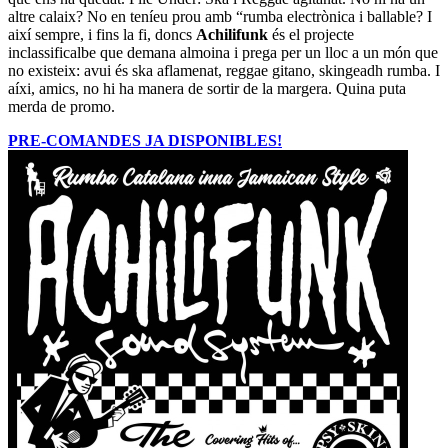
altre calaix? No en teníeu prou amb “rumba electrònica i ballable? I
així sempre, i fins la fi, doncs
Achilifunk
és el projecte
inclassificalbe que demana almoina i prega per un lloc a un món que
no existeix: avui és ska aflamenat, reggae gitano, skingeadh rumba. I
aíxi, amics, no hi ha manera de sortir de la margera. Quina puta
merda de promo.
PRE-COMANDES JA DISPONIBLES!