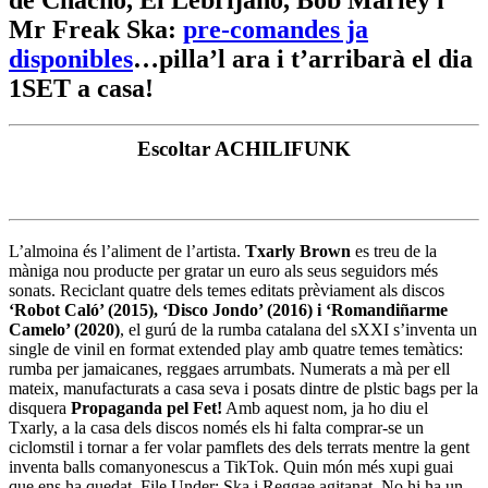
Mr Freak Ska:
pre-comandes ja
disponibles
…pilla’l ara i t’arribarà el dia
1SET a casa!
Escoltar ACHILIFUNK
L’almoina és l’aliment de l’artista.
Txarly Brown
es treu de la
màniga nou producte per gratar un euro als seus seguidors més
sonats. Reciclant quatre dels temes editats prèviament als discos
‘Robot Caló’ (2015), ‘Disco Jondo’ (2016) i ‘Romandiñarme
Camelo’ (2020)
, el gurú de la rumba catalana del sXXI s’inventa un
single de vinil en format extended play amb quatre temes temàtics:
rumba per jamaicanes, reggaes arrumbats. Numerats a mà per ell
mateix, manufacturats a casa seva i posats dintre de plstic bags per la
disquera
Propaganda pel Fet!
Amb aquest nom, ja ho diu el
Txarly, a la casa dels discos només els hi falta comprar-se un
ciclomstil i tornar a fer volar pamflets des dels terrats mentre la gent
inventa balls comanyonescus a TikTok. Quin món més xupi guai
que ens ha quedat. File Under: Ska i Reggae agitanat. No hi ha un