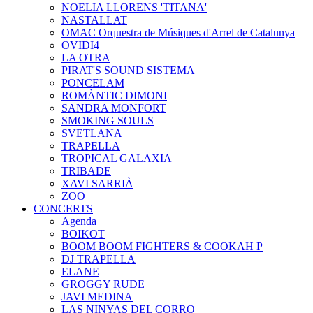
NOELIA LLORENS 'TITANA'
NASTALLAT
OMAC Orquestra de Músiques d'Arrel de Catalunya
OVIDI4
LA OTRA
PIRAT'S SOUND SISTEMA
PONCELAM
ROMÀNTIC DIMONI
SANDRA MONFORT
SMOKING SOULS
SVETLANA
TRAPELLA
TROPICAL GALAXIA
TRIBADE
XAVI SARRIÀ
ZOO
CONCERTS
Agenda
BOIKOT
BOOM BOOM FIGHTERS & COOKAH P
DJ TRAPELLA
ELANE
GROGGY RUDE
JAVI MEDINA
LAS NINYAS DEL CORRO