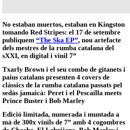
No estaban muertos, estaban en Kingston
tomando Red Stripes: el 17 de setembre
publiquem
“The Ska EP”
, nou artefacte
dels mestres de la rumba catalana del
sXXI, en digital i vinil 7”
Txarly Brown i el seu combo de gitanets i
paius catalans presenten 4 covers de
clàssics de la rumba catalana passats pel
sedàs jamaicà: Peret i el Pescaílla meets
Prince Buster i Bob Marley
Edició limitada, numerada i muntada a
mà de 300x vinils de 7” amb 4 cogombres
de Chacho, El Lebrijano, Bob Marley i