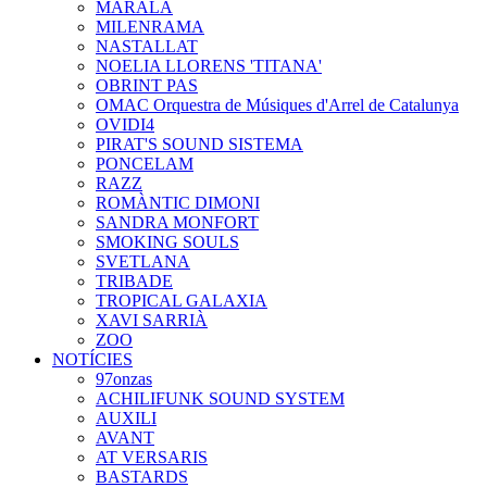
MARALA
MILENRAMA
NASTALLAT
NOELIA LLORENS 'TITANA'
OBRINT PAS
OMAC Orquestra de Músiques d'Arrel de Catalunya
OVIDI4
PIRAT'S SOUND SISTEMA
PONCELAM
RAZZ
ROMÀNTIC DIMONI
SANDRA MONFORT
SMOKING SOULS
SVETLANA
TRIBADE
TROPICAL GALAXIA
XAVI SARRIÀ
ZOO
NOTÍCIES
97onzas
ACHILIFUNK SOUND SYSTEM
AUXILI
AVANT
AT VERSARIS
BASTARDS