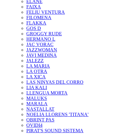
ELANE
FAIXA
FELIU VENTURA
FILOMENA
FLAKKA
GOS D
GROGGY RUDE
HERMANO L
JAÇ VORAÇ
JAZZWOMAN
JAVI MEDINA
JALEZZ
LA MARIA
LA OTRA
LA XICA
LAS NINYAS DEL CORRO
LIA KALI
LLENGUA MORTA
MALUKS
MARALA
NASTALLAT
NOELIA LLORENS 'TITANA'
OBRINT PAS
OVIDI4
PIRAT'S SOUND SISTEMA