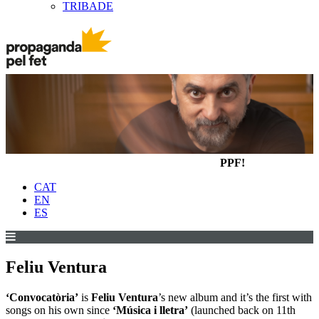
TRIBADE
PPF!
CAT
EN
ES
Feliu Ventura
‘Convocatòria’
is
Feliu Ventura
’s new album and it’s the first with
songs on his own since
‘Música i lletra’
(launched back on 11th