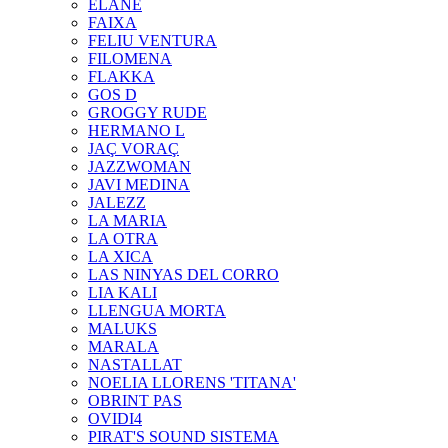
ELANE
FAIXA
FELIU VENTURA
FILOMENA
FLAKKA
GOS D
GROGGY RUDE
HERMANO L
JAÇ VORAÇ
JAZZWOMAN
JAVI MEDINA
JALEZZ
LA MARIA
LA OTRA
LA XICA
LAS NINYAS DEL CORRO
LIA KALI
LLENGUA MORTA
MALUKS
MARALA
NASTALLAT
NOELIA LLORENS 'TITANA'
OBRINT PAS
OVIDI4
PIRAT'S SOUND SISTEMA