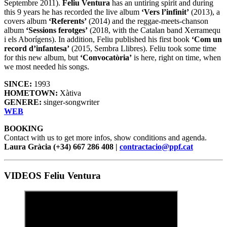
Septembre 2011).
Feliu Ventura
has an untiring spirit and during
this 9 years he has recorded the live album
‘Vers l’infinit’
(2013), a
covers album
‘Referents’
(2014) and the reggae-meets-chanson
album
‘Sessions ferotges’
(2018, with the Catalan band Xerramequ
i els Aborígens). In addition, Feliu published his first book
‘Com un
record d’infantesa’
(2015, Sembra Llibres). Feliu took some time
for this new album, but
‘Convocatòria’
is here, right on time, when
we most needed his songs.
SINCE:
1993
HOMETOWN:
Xàtiva
GENERE:
singer-songwriter
WEB
BOOKING
Contact with us to get more infos, show conditions and agenda.
Laura Gràcia (+34) 667 286 408 |
contractacio@ppf.cat
VIDEOS Feliu Ventura