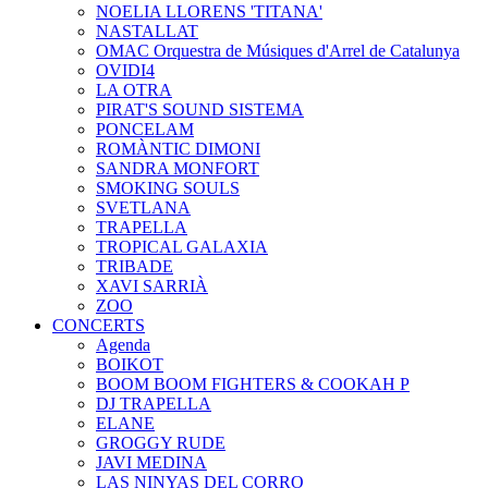
NOELIA LLORENS 'TITANA'
NASTALLAT
OMAC Orquestra de Músiques d'Arrel de Catalunya
OVIDI4
LA OTRA
PIRAT'S SOUND SISTEMA
PONCELAM
ROMÀNTIC DIMONI
SANDRA MONFORT
SMOKING SOULS
SVETLANA
TRAPELLA
TROPICAL GALAXIA
TRIBADE
XAVI SARRIÀ
ZOO
CONCERTS
Agenda
BOIKOT
BOOM BOOM FIGHTERS & COOKAH P
DJ TRAPELLA
ELANE
GROGGY RUDE
JAVI MEDINA
LAS NINYAS DEL CORRO