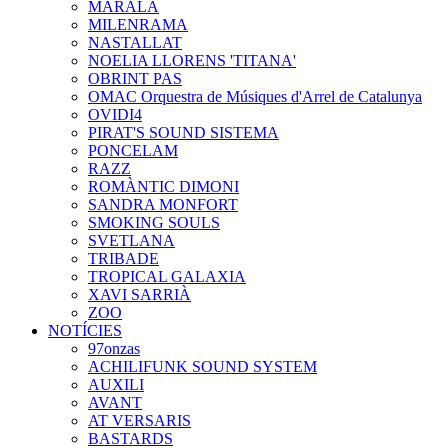
MARALA
MILENRAMA
NASTALLAT
NOELIA LLORENS 'TITANA'
OBRINT PAS
OMAC Orquestra de Músiques d'Arrel de Catalunya
OVIDI4
PIRAT'S SOUND SISTEMA
PONCELAM
RAZZ
ROMÀNTIC DIMONI
SANDRA MONFORT
SMOKING SOULS
SVETLANA
TRIBADE
TROPICAL GALAXIA
XAVI SARRIÀ
ZOO
NOTÍCIES
97onzas
ACHILIFUNK SOUND SYSTEM
AUXILI
AVANT
AT VERSARIS
BASTARDS