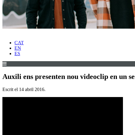
CAT
EN
ES
Auxili ens presenten nou videoclip en un s
Escrit el
14 abril 2016
.