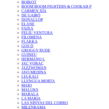
BOIKOT
BOOM BOOM FIGHTERS & COOKAH P
CARMEN XÍA
DE GAIRÓ
DONALLOP
ELANE
FAIXA
FELIU VENTURA
FILOMENA
FLAKKA
GOS D
GROGGY RUDE
GUINEU
HERMANO L
JAÇ VORAÇ
JAZZWOMAN
JAVI MEDINA
LIA KALI
LLENGUA MORTA
MAIO
MALUKS
MARALA
LA MARIA
LAS NINYAS DEL CORRO
MILENRAMA