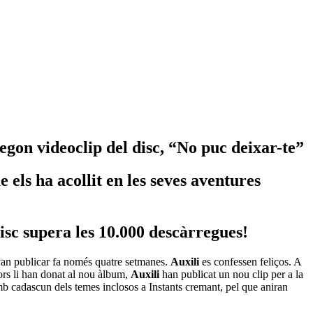
segon videoclip del disc, “No puc deixar-te”
els ha acollit en les seves aventures
isc supera les 10.000 descàrregues!
van publicar fa només quatre setmanes.
Auxili
es confessen feliços. A
ors li han donat al nou àlbum,
Auxili
han publicat un nou clip per a la
b cadascun dels temes inclosos a Instants cremant, pel que aniran