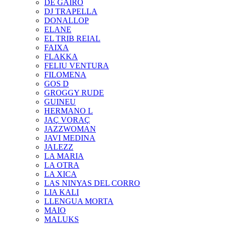
DE GAIRÓ
DJ TRAPELLA
DONALLOP
ELANE
EL TRIB REIAL
FAIXA
FLAKKA
FELIU VENTURA
FILOMENA
GOS D
GROGGY RUDE
GUINEU
HERMANO L
JAÇ VORAÇ
JAZZWOMAN
JAVI MEDINA
JALEZZ
LA MARIA
LA OTRA
LA XICA
LAS NINYAS DEL CORRO
LIA KALI
LLENGUA MORTA
MAIO
MALUKS