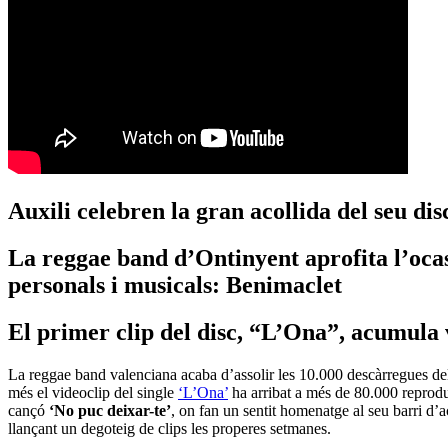
Auxili celebren la gran acollida del seu di
La reggae band d’Ontinyent aprofita l’ocasi
personals i musicals: Benimaclet
El primer clip del disc, “L’Ona”, acumula v
La reggae band valenciana acaba d’assolir les 10.000 descàrregues de
més el videoclip del single
‘L’Ona’
ha arribat a més de 80.000 reprodu
cançó
‘No puc deixar­-te’
, on fan un sentit homenatge al seu barri d’
llançant un degoteig de clips les properes setmanes.