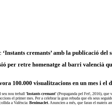
sc ‘Instants cremants’ amb la publicació del 
ó per retre homenatge al barri valencià que 
ora 100.000 visualitzacions en un mes i el d
l seu nou treball
'Instants cremant'
(Propaganda pel Fet!, 2016), que 
ccions el primer mes. Per a celebrar la gran rebuda que els seus seguid
acollida a València:
Benimaclet
. Anuncien a més, que faran el mateix am