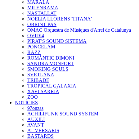
MARALA
MILENRAMA
NASTALLAT
NOELIA LLORENS 'TITANA'
OBRINT PAS
OMAC Orquestra de Músiques d'Arrel de Catalunya
OVIDI4
PIRAT'S SOUND SISTEMA
PONCELAM
RAZZ
ROMÀNTIC DIMONI
SANDRA MONFORT
SMOKING SOULS
SVETLANA
TRIBADE
TROPICAL GALAXIA
XAVI SARRIÀ
ZOO
NOTÍCIES
97onzas
ACHILIFUNK SOUND SYSTEM
AUXILI
AVANT
AT VERSARIS
BASTARDS