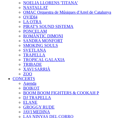
NOELIA LLORENS 'TITANA'
NASTALLAT
OMAC Orquestra de Músiques d'Arrel de Catalunya
OVIDI4
LA OTRA
PIRAT'S SOUND SISTEMA
PONCELAM
ROMÀNTIC DIMONI
SANDRA MONFORT
SMOKING SOULS
SVETLANA
TRAPELLA
TROPICAL GALAXIA
TRIBADE
XAVI SARRIÀ
ZOO
CONCERTS
Agenda
BOIKOT
BOOM BOOM FIGHTERS & COOKAH P
DJ TRAPELLA
ELANE
GROGGY RUDE
JAVI MEDINA
LAS NINYAS DEL CORRO