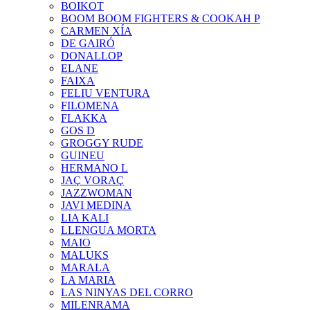
BOIKOT
BOOM BOOM FIGHTERS & COOKAH P
CARMEN XÍA
DE GAIRÓ
DONALLOP
ELANE
FAIXA
FELIU VENTURA
FILOMENA
FLAKKA
GOS D
GROGGY RUDE
GUINEU
HERMANO L
JAÇ VORAÇ
JAZZWOMAN
JAVI MEDINA
LIA KALI
LLENGUA MORTA
MAIO
MALUKS
MARALA
LA MARIA
LAS NINYAS DEL CORRO
MILENRAMA