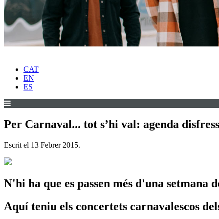
CAT
EN
ES
Per Carnaval... tot s’hi val: agenda disfres
Escrit el
13 Febrer 2015
.
N'hi ha que es passen més d'una setmana de
Aquí teniu els concertets carnavalescos de