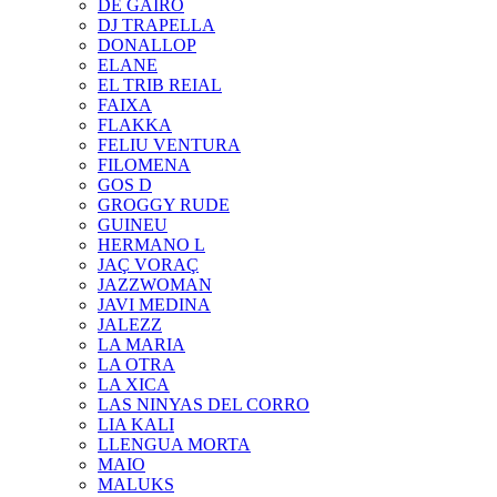
DE GAIRÓ
DJ TRAPELLA
DONALLOP
ELANE
EL TRIB REIAL
FAIXA
FLAKKA
FELIU VENTURA
FILOMENA
GOS D
GROGGY RUDE
GUINEU
HERMANO L
JAÇ VORAÇ
JAZZWOMAN
JAVI MEDINA
JALEZZ
LA MARIA
LA OTRA
LA XICA
LAS NINYAS DEL CORRO
LIA KALI
LLENGUA MORTA
MAIO
MALUKS