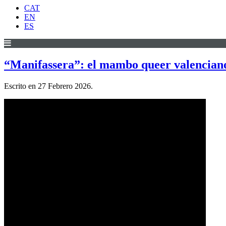
CAT
EN
ES
“Manifassera”: el mambo queer valenciano
Escrito en
27 Febrero 2026
.