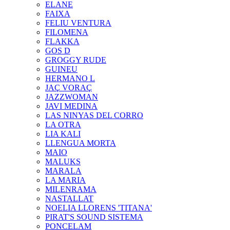
ELANE
FAIXA
FELIU VENTURA
FILOMENA
FLAKKA
GOS D
GROGGY RUDE
GUINEU
HERMANO L
JAÇ VORAÇ
JAZZWOMAN
JAVI MEDINA
LAS NINYAS DEL CORRO
LA OTRA
LIA KALI
LLENGUA MORTA
MAIO
MALUKS
MARALA
LA MARIA
MILENRAMA
NASTALLAT
NOELIA LLORENS 'TITANA'
PIRAT'S SOUND SISTEMA
PONCELAM