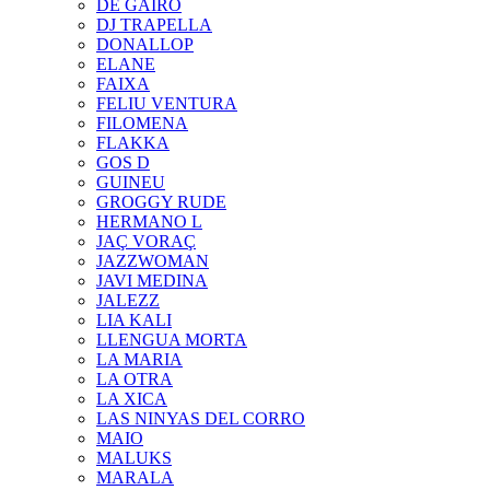
DE GAIRÓ
DJ TRAPELLA
DONALLOP
ELANE
FAIXA
FELIU VENTURA
FILOMENA
FLAKKA
GOS D
GUINEU
GROGGY RUDE
HERMANO L
JAÇ VORAÇ
JAZZWOMAN
JAVI MEDINA
JALEZZ
LIA KALI
LLENGUA MORTA
LA MARIA
LA OTRA
LA XICA
LAS NINYAS DEL CORRO
MAIO
MALUKS
MARALA