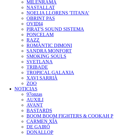
MILENRAMA
NASTALLAT
NOELIA LLORENS 'TITANA'
OBRINT PAS
OVIDI4
PIRAT'S SOUND SISTEMA
PONCELAM
RAZZ
ROMÀNTIC DIMONI
SANDRA MONFORT
SMOKING SOULS
SVETLANA
TRIBADE
TROPICAL GALAXIA
XAVI SARRIÀ
ZOO
NOTICIAS
97onzas
AUXILI
AVANT
BASTARDS
BOOM BOOM FIGHTERS & COOKAH P
CARMEN XÍA
DE GAIRÓ
DONALLOP