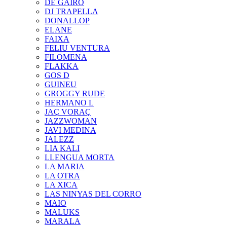
DE GAIRÓ
DJ TRAPELLA
DONALLOP
ELANE
FAIXA
FELIU VENTURA
FILOMENA
FLAKKA
GOS D
GUINEU
GROGGY RUDE
HERMANO L
JAÇ VORAÇ
JAZZWOMAN
JAVI MEDINA
JALEZZ
LIA KALI
LLENGUA MORTA
LA MARIA
LA OTRA
LA XICA
LAS NINYAS DEL CORRO
MAIO
MALUKS
MARALA