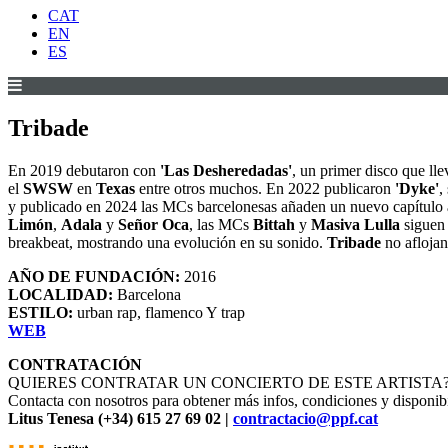
CAT
EN
ES
Tribade
En 2019 debutaron con
'Las Desheredadas'
, un primer disco que lle
el
SWSW
en
Texas
entre otros muchos. En 2022 publicaron
'Dyke'
,
y publicado en 2024 las MCs barcelonesas añaden un nuevo capítulo a 
Limón
,
Adala
y
Señor Oca
, las MCs
Bittah
y
Masiva Lulla
siguen 
breakbeat, mostrando una evolución en su sonido.
Tribade
no aflojan 
AÑO DE FUNDACIÓN:
2016
LOCALIDAD:
Barcelona
ESTILO:
urban rap, flamenco Y trap
WEB
CONTRATACIÓN
QUIERES CONTRATAR UN CONCIERTO DE ESTE ARTISTA
Contacta con nosotros para obtener más infos, condiciones y disponibi
Litus Tenesa (+34) 615 27 69 02 |
contractacio@ppf.cat