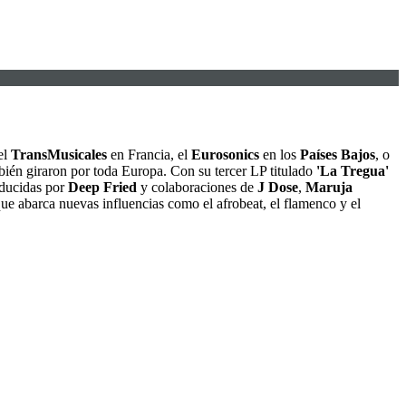
el
TransMusicales
en Francia, el
Eurosonics
en los
Países Bajos
, o
bién giraron por toda Europa. Con su tercer LP titulado
'La Tregua'
oducidas por
Deep Fried
y colaboraciones de
J Dose
,
Maruja
e abarca nuevas influencias como el afrobeat, el flamenco y el