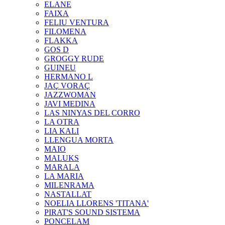
ELANE
FAIXA
FELIU VENTURA
FILOMENA
FLAKKA
GOS D
GROGGY RUDE
GUINEU
HERMANO L
JAÇ VORAÇ
JAZZWOMAN
JAVI MEDINA
LAS NINYAS DEL CORRO
LA OTRA
LIA KALI
LLENGUA MORTA
MAIO
MALUKS
MARALA
LA MARIA
MILENRAMA
NASTALLAT
NOELIA LLORENS 'TITANA'
PIRAT'S SOUND SISTEMA
PONCELAM