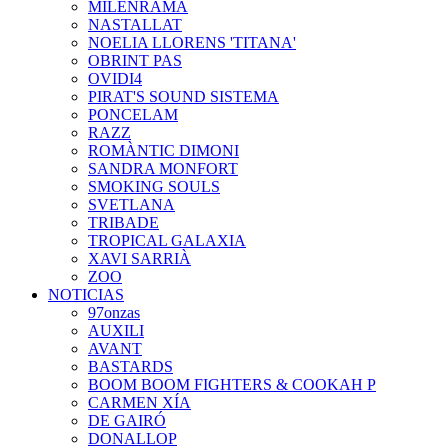
MILENRAMA
NASTALLAT
NOELIA LLORENS 'TITANA'
OBRINT PAS
OVIDI4
PIRAT'S SOUND SISTEMA
PONCELAM
RAZZ
ROMÀNTIC DIMONI
SANDRA MONFORT
SMOKING SOULS
SVETLANA
TRIBADE
TROPICAL GALAXIA
XAVI SARRIÀ
ZOO
NOTICIAS
97onzas
AUXILI
AVANT
BASTARDS
BOOM BOOM FIGHTERS & COOKAH P
CARMEN XÍA
DE GAIRÓ
DONALLOP