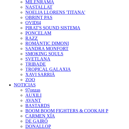
MILENRAMA
NASTALLAT
NOELIA LLORENS 'TITANA'
OBRINT PAS
OVIDI4
PIRAT'S SOUND SISTEMA
PONCELAM
RAZZ
ROMÀNTIC DIMONI
SANDRA MONFORT
SMOKING SOULS
SVETLANA
TRIBADE
TROPICAL GALAXIA
XAVI SARRIÀ
ZOO
NOTICIAS
97onzas
AUXILI
AVANT
BASTARDS
BOOM BOOM FIGHTERS & COOKAH P
CARMEN XÍA
DE GAIRÓ
DONALLOP