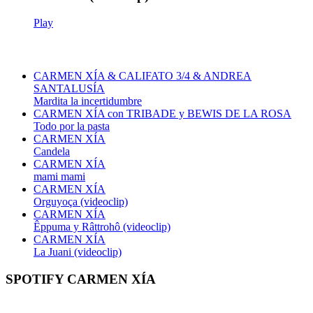
Play
CARMEN XÍA & CALIFATO 3/4 & ANDREA
SANTALUSÍA
Mardita la incertidumbre
CARMEN XÍA con TRIBADE y BEWIS DE LA ROSA
Todo por la pasta
CARMEN XÍA
Candela
CARMEN XÍA
mami mami
CARMEN XÍA
Orguyoça (videoclip)
CARMEN XÍA
Êppuma y Râttrohô (videoclip)
CARMEN XÍA
La Juani (videoclip)
SPOTIFY CARMEN XÍA