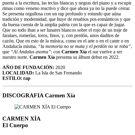
puerta a la escritura, las teclas blancas y negras del piano y a escupir
rimas como veneno reactivo y dice que ahora ya no la puede cerrar.
Se presenta orgullosa con un rap profundo y rotundo que aúna
tradición y modernidad, que huye de resabios pos-románticos y que
da buena cuenta de la amplia paleta con la que es capaz de jugar.
Que no todo iban a ser lunares blancos sobre el rojo de un traje de
faralaes, romerías, toros, finos, y, con perdón, unos daditos de
cazón. Que en esto de la música, como en el arte o en el cante o en
Andalucía misma,
“la memoria no se mata y el perdón no se roba”
,
que
“Al Andalus asoma”
: con
Carmen Xía
el sur vuelve a ser
nuestro norte.
Carmen Xía
presenta su álbum debut en 2022.
AÑO DE FUNDACIÓN:
2020
LOCALIDAD:
La Isla de San Fernando
ESTILO: rap
DISCOGRAFIA Carmen Xía
CARMEN XÍA
El Cuerpo