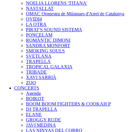
NOELIA LLORENS 'TITANA'
NASTALLAT
OMAC Orquestra de Músiques d'Arrel de Catalunya
OVIDI4
LA OTRA
PIRAT'S SOUND SISTEMA
PONCELAM
ROMÀNTIC DIMONI
SANDRA MONFORT
SMOKING SOULS
SVETLANA
TRAPELLA
TROPICAL GALAXIA
TRIBADE
XAVI SARRIÀ
ZOO
CONCERTS
Agenda
BOIKOT
BOOM BOOM FIGHTERS & COOKAH P
DJ TRAPELLA
ELANE
GROGGY RUDE
JAVI MEDINA
LAS NINYAS DEL CORRO