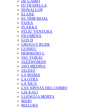
DE GAIRÓ
DJ TRAPELLA
DONALLOP
ELANE
EL TRIB REIAL
FAIXA
FLAKKA
FELIU VENTURA
FILOMENA
GOS D
GROGGY RUDE
GUINEU
HERMANO L
JAÇ VORAÇ
JAZZWOMAN
JAVI MEDINA
JALEZZ
LA MARIA
LA OTRA
LA XICA
LAS NINYAS DEL CORRO
LIA KALI
LLENGUA MORTA
MAIO
MALUKS