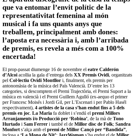
que va entomar l’envit polític de la
representativitat femenina al món
musical i fa uns quants anys que
treballem, principalment amb dones:
l’aposta era necessària i, amb l’arribada
de premis, es revela a més com a 100%
encertada!
El prop-passat diumenge 16 de novembre el
eatre Calderón
d’Alcoi
acollia la gala d’entrega dels
XX Premis Ovidi
, organitzats
pel
Col·lectiu Ovidi Montllor
i, finalment, els premis per
antonomàsia de la música del País Valencià. D’entre les 13
categories, si descomptem el Premi Trajectòria, el Premi Suport a la
música en valencià i el Premi Guillem Agulló (ex-aequo el primer
per Francesc Moisés i Jordi Gil, per L’Escenari i per Pablo Hasél
respectivament),
4 artistes de la casa s’han endut fins a 5 dels
premis en joc
.
La Maria
fa doblet i s’endú el
premi Millors
Arranjaments i/o Producció per ‘Robina’
, de la mà de
Tono
Hurtado
i
Sam Ferrer
i també el de
Millor disc de Folk
;
Sandra
Monfort
s’alça amb el
premi de Millor Cançó per “Bandida”
,
inclosa a
‘La Mona de Nit’
;
JazzWoman
s’ha endut el de
Millor