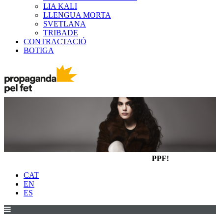
LIA KALI
LLENGUA MORTA
SVETLANA
TRIBADE
CONTRACTACIÓ
BOTIGA
PPF!
CAT
EN
ES