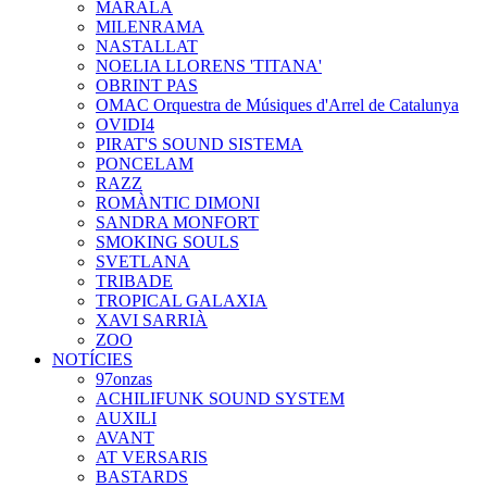
MARALA
MILENRAMA
NASTALLAT
NOELIA LLORENS 'TITANA'
OBRINT PAS
OMAC Orquestra de Músiques d'Arrel de Catalunya
OVIDI4
PIRAT'S SOUND SISTEMA
PONCELAM
RAZZ
ROMÀNTIC DIMONI
SANDRA MONFORT
SMOKING SOULS
SVETLANA
TRIBADE
TROPICAL GALAXIA
XAVI SARRIÀ
ZOO
NOTÍCIES
97onzas
ACHILIFUNK SOUND SYSTEM
AUXILI
AVANT
AT VERSARIS
BASTARDS