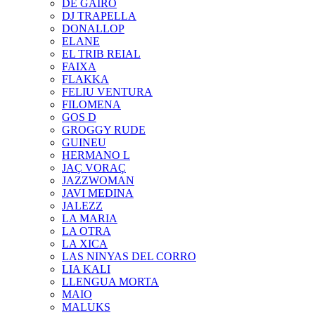
DE GAIRÓ
DJ TRAPELLA
DONALLOP
ELANE
EL TRIB REIAL
FAIXA
FLAKKA
FELIU VENTURA
FILOMENA
GOS D
GROGGY RUDE
GUINEU
HERMANO L
JAÇ VORAÇ
JAZZWOMAN
JAVI MEDINA
JALEZZ
LA MARIA
LA OTRA
LA XICA
LAS NINYAS DEL CORRO
LIA KALI
LLENGUA MORTA
MAIO
MALUKS