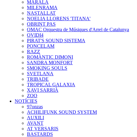
MARALA
MILENRAMA
NASTALLAT
NOELIA LLORENS 'TITANA'
OBRINT PAS
OMAC Orquestra de Músiques d'Arrel de Catalunya
OVIDI4
PIRAT'S SOUND SISTEMA
PONCELAM
RAZZ
ROMÀNTIC DIMONI
SANDRA MONFORT
SMOKING SOULS
SVETLANA
TRIBADE
TROPICAL GALAXIA
XAVI SARRIÀ
ZOO
NOTÍCIES
97onzas
ACHILIFUNK SOUND SYSTEM
AUXILI
AVANT
AT VERSARIS
BASTARDS