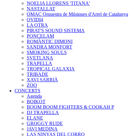
NOELIA LLORENS 'TITANA'
NASTALLAT
OMAC Orquestra de Músiques d'Arrel de Catalunya
OVIDI4
LA OTRA
PIRAT'S SOUND SISTEMA
PONCELAM
ROMÀNTIC DIMONI
SANDRA MONFORT
SMOKING SOULS
SVETLANA
TRAPELLA
TROPICAL GALAXIA
TRIBADE
XAVI SARRIÀ
ZOO
CONCERTS
Agenda
BOIKOT
BOOM BOOM FIGHTERS & COOKAH P
DJ TRAPELLA
ELANE
GROGGY RUDE
JAVI MEDINA
LAS NINYAS DEL CORRO