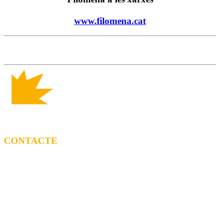
www.filomena.cat
CONTACTE
CONTRACTACIÓ
Litus Tenesa (+34) 615 27 69 02 | litus@ppf.cat
Marc Escribano (+34) 660 314 015 |
marc.em@ppf.cat
contractacio@ppf.cat