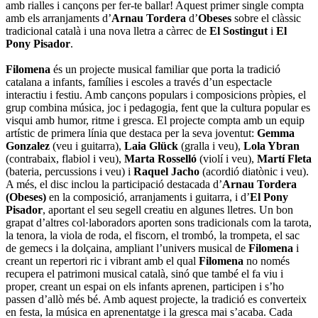
amb rialles i cançons per fer-te ballar! Aquest primer single compta
amb els arranjaments d’
Arnau Tordera
d’
Obeses
sobre el clàssic
tradicional català i una nova lletra a càrrec de
El Sostingut
i
El
Pony Pisador
.
Filomena
és un projecte musical familiar que porta la tradició
catalana a infants, famílies i escoles a través d’un espectacle
interactiu i festiu. Amb cançons populars i composicions pròpies, el
grup combina música, joc i pedagogia, fent que la cultura popular es
visqui amb humor, ritme i gresca. El projecte compta amb un equip
artístic de primera línia que destaca per la seva joventut:
Gemma
Gonzalez
(veu i guitarra),
Laia Glück
(gralla i veu),
Lola Ybran
(contrabaix, flabiol i veu),
Marta Rosselló
(violí i veu),
Martí Fleta
(bateria, percussions i veu) i
Raquel Jacho
(acordió diatònic i veu).
A més, el disc inclou la participació destacada d’
Arnau Tordera
(Obeses)
en la composició, arranjaments i guitarra, i d’
El Pony
Pisador
, aportant el seu segell creatiu en algunes lletres. Un bon
grapat d’altres col·laboradors aporten sons tradicionals com la tarota,
la tenora, la viola de roda, el fiscorn, el trombó, la trompeta, el sac
de gemecs i la dolçaina, ampliant l’univers musical de
Filomena
i
creant un repertori ric i vibrant amb el qual
Filomena
no només
recupera el patrimoni musical català, sinó que també el fa viu i
proper, creant un espai on els infants aprenen, participen i s’ho
passen d’allò més bé. Amb aquest projecte, la tradició es converteix
en festa, la música en aprenentatge i la gresca mai s’acaba. Cada