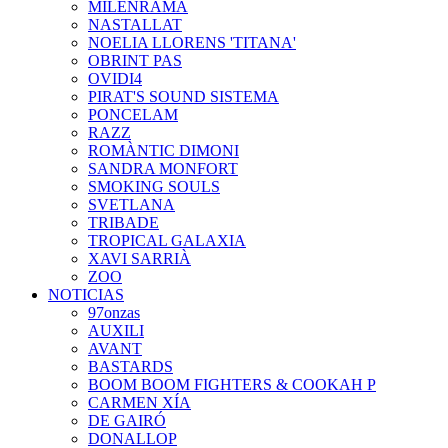
MILENRAMA
NASTALLAT
NOELIA LLORENS 'TITANA'
OBRINT PAS
OVIDI4
PIRAT'S SOUND SISTEMA
PONCELAM
RAZZ
ROMÀNTIC DIMONI
SANDRA MONFORT
SMOKING SOULS
SVETLANA
TRIBADE
TROPICAL GALAXIA
XAVI SARRIÀ
ZOO
NOTICIAS
97onzas
AUXILI
AVANT
BASTARDS
BOOM BOOM FIGHTERS & COOKAH P
CARMEN XÍA
DE GAIRÓ
DONALLOP