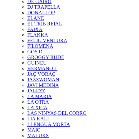
DE GAIRÓ
DJ TRAPELLA
DONALLOP
ELANE
EL TRIB REIAL
FAIXA
FLAKKA
FELIU VENTURA
FILOMENA
GOS D
GROGGY RUDE
GUINEU
HERMANO L
JAÇ VORAÇ
JAZZWOMAN
JAVI MEDINA
JALEZZ
LA MARIA
LA OTRA
LA XICA
LAS NINYAS DEL CORRO
LIA KALI
LLENGUA MORTA
MAIO
MALUKS