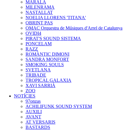
MARALA
MILENRAMA
NASTALLAT
NOELIA LLORENS 'TITANA'
OBRINT PAS
OMAC Orquestra de Músiques d'Arrel de Catalunya
OVIDI4
PIRAT'S SOUND SISTEMA
PONCELAM
RAZZ
ROMÀNTIC DIMONI
SANDRA MONFORT
SMOKING SOULS
SVETLANA
TRIBADE
TROPICAL GALAXIA
XAVI SARRIÀ
ZOO
NOTÍCIES
97onzas
ACHILIFUNK SOUND SYSTEM
AUXILI
AVANT
AT VERSARIS
BASTARDS