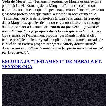
‘Jota de Morir’
. El “Testament” original de Marala és una segona
part fictícia del “Romanç de na Margalida”, una cançó de mort
illenca tradicional en la qual un personatge masculí encarregava a un
glossador professional que narrés la mort de la seva estimada. A
“Testament” les Marala reverteixen la idea i ens canten la resposta
de na Margalida, que des de la mort envia un meravellós missatge
d’amor i serenor a la contrapart:
“no hi ha foc etern (...) / amb el
meu últim alè / prego perquè estimis la vida que et ve”
. El Senyor
Oca s’amara de l’experiment proposat per Marala i rebla el clau,
fent-se ressò de la idea original i ampliant-la en una nova tornada de
la història on l’artista proposa fer
“fort el vincle, deixar anar és
donar a qui més estimes / canviarem el fre per la inèrcia, el neguit
per la paciència”
.
ESCOLTA JA "TESTAMENT" DE MARALA FT.
SENYOR OCA