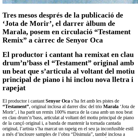
Tres mesos després de la publicació de
‘Jota de Morir’, el darrer àlbum de
Marala, posem en circulació “Testament
Remix” a càrrec de Senyor Oca
El productor i cantant ha remixat en clau
drum’n’bass el “Testament” original amb
un beat que s’articula al voltant del motiu
principal de piano i hi inclou nova lletra i
rapejat
El productor i cantant
Senyor Oca
s’ha fet amb les pistes de
“Testament”
, original inclosa al darrer disc del trio
Marala
‘Jota de
Morir’, i ha parit un remix 100% marca de la casa amb un nou beat
en clau drum’n’bass, articulat al voltant del motiu principal de piano
de la cançó original i, a banda de mantenir la tornada cantada
original, l’artista s’ha marcat un rapeig en el seu ja inconfusible estil
a més d’incloure samples de l’obra “Disimula”, també inclosa a