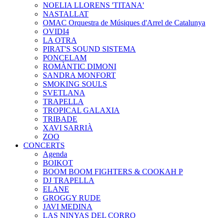
NOELIA LLORENS 'TITANA'
NASTALLAT
OMAC Orquestra de Músiques d'Arrel de Catalunya
OVIDI4
LA OTRA
PIRAT'S SOUND SISTEMA
PONCELAM
ROMÀNTIC DIMONI
SANDRA MONFORT
SMOKING SOULS
SVETLANA
TRAPELLA
TROPICAL GALAXIA
TRIBADE
XAVI SARRIÀ
ZOO
CONCERTS
Agenda
BOIKOT
BOOM BOOM FIGHTERS & COOKAH P
DJ TRAPELLA
ELANE
GROGGY RUDE
JAVI MEDINA
LAS NINYAS DEL CORRO