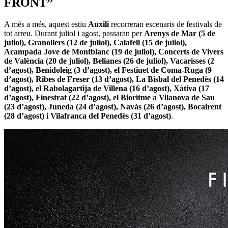
FRONT”
A més a més, aquest estiu
Auxili
recorreran escenaris de festivals de
tot arreu. Durant juliol i agost, passaran per
Arenys de Mar (5 de
juliol), Granollers (12 de juliol), Calafell (15 de juliol),
Acampada Jove de Montblanc (19 de juliol), Concerts de Vivers
de València (20 de juliol), Belianes (26 de juliol), Vacarisses (2
d’agost), Benidoleig (3 d’agost), el Festiuet de Coma-Ruga (9
d’agost), Ribes de Freser (13 d’agost), La Bisbal del Penedès (14
d’agost), el Rabolagartija de Villena (16 d’agost), Xàtiva (17
d’agost), Finestrat (22 d’agost), el Bioritme a Vilanova de Sau
(23 d’agost), Juneda (24 d’agost), Navàs (26 d’agost), Bocairent
(28 d’agost) i Vilafranca del Penedès (31 d’agost)
.