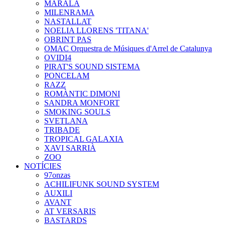
MARALA
MILENRAMA
NASTALLAT
NOELIA LLORENS 'TITANA'
OBRINT PAS
OMAC Orquestra de Músiques d'Arrel de Catalunya
OVIDI4
PIRAT'S SOUND SISTEMA
PONCELAM
RAZZ
ROMÀNTIC DIMONI
SANDRA MONFORT
SMOKING SOULS
SVETLANA
TRIBADE
TROPICAL GALAXIA
XAVI SARRIÀ
ZOO
NOTÍCIES
97onzas
ACHILIFUNK SOUND SYSTEM
AUXILI
AVANT
AT VERSARIS
BASTARDS