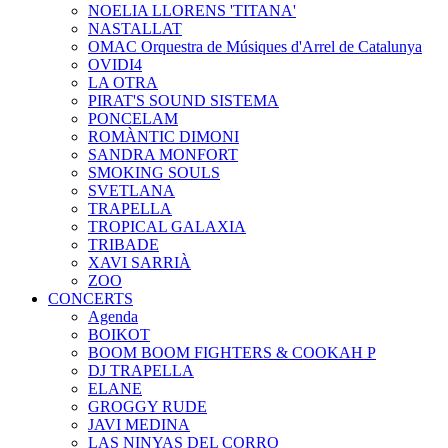
NOELIA LLORENS 'TITANA'
NASTALLAT
OMAC Orquestra de Músiques d'Arrel de Catalunya
OVIDI4
LA OTRA
PIRAT'S SOUND SISTEMA
PONCELAM
ROMÀNTIC DIMONI
SANDRA MONFORT
SMOKING SOULS
SVETLANA
TRAPELLA
TROPICAL GALAXIA
TRIBADE
XAVI SARRIÀ
ZOO
CONCERTS
Agenda
BOIKOT
BOOM BOOM FIGHTERS & COOKAH P
DJ TRAPELLA
ELANE
GROGGY RUDE
JAVI MEDINA
LAS NINYAS DEL CORRO