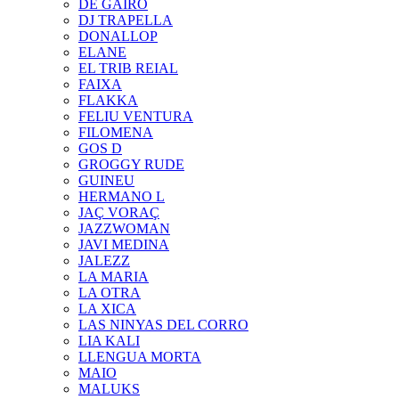
DE GAIRÓ
DJ TRAPELLA
DONALLOP
ELANE
EL TRIB REIAL
FAIXA
FLAKKA
FELIU VENTURA
FILOMENA
GOS D
GROGGY RUDE
GUINEU
HERMANO L
JAÇ VORAÇ
JAZZWOMAN
JAVI MEDINA
JALEZZ
LA MARIA
LA OTRA
LA XICA
LAS NINYAS DEL CORRO
LIA KALI
LLENGUA MORTA
MAIO
MALUKS