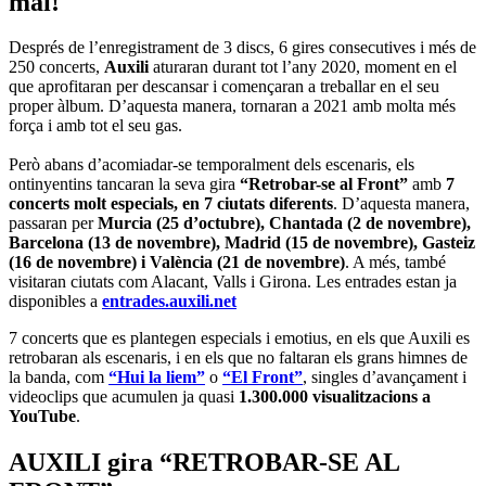
mai!
Després de l’enregistrament de 3 discs, 6 gires consecutives i més de
250 concerts,
Auxili
aturaran durant tot l’any 2020, moment en el
que aprofitaran per descansar i començaran a treballar en el seu
proper àlbum. D’aquesta manera, tornaran a 2021 amb molta més
força i amb tot el seu gas.
Però abans d’acomiadar-se temporalment dels escenaris, els
ontinyentins tancaran la seva gira
“Retrobar-se al Front”
amb
7
concerts molt especials, en 7 ciutats diferents
. D’aquesta manera,
passaran per
Murcia (25 d’octubre), Chantada (2 de novembre),
Barcelona (13 de novembre), Madrid (15 de novembre), Gasteiz
(16 de novembre) i València (21 de novembre)
. A més, també
visitaran ciutats com Alacant, Valls i Girona. Les entrades estan ja
disponibles a
entrades.auxili.net
7 concerts que es plantegen especials i emotius, en els que Auxili es
retrobaran als escenaris, i en els que no faltaran els grans himnes de
la banda, com
“Hui la liem”
o
“El Front”
, singles d’avançament i
videoclips que acumulen ja quasi
1.300.000 visualitzacions a
YouTube
.
AUXILI gira “RETROBAR-SE AL