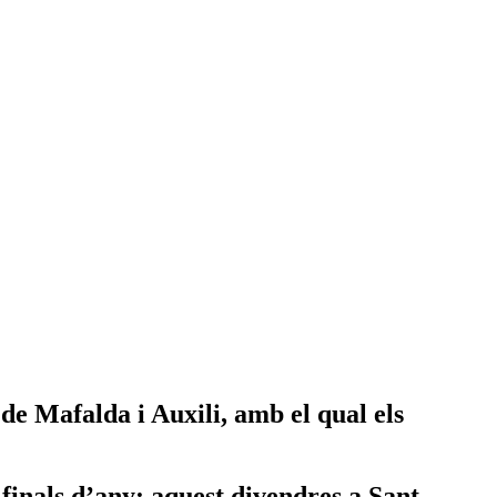
de Mafalda i Auxili, amb el qual els
 finals d’any: aquest divendres a Sant