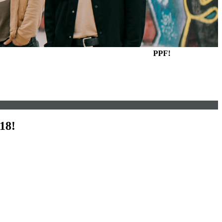
PPF!
18!