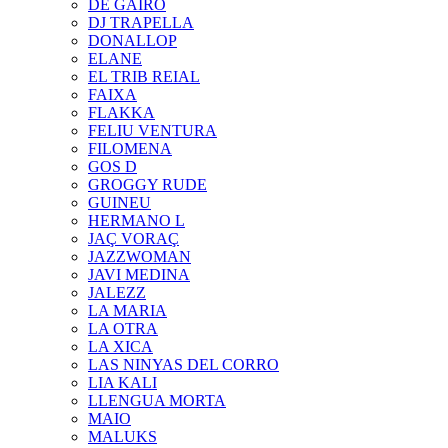
DE GAIRÓ
DJ TRAPELLA
DONALLOP
ELANE
EL TRIB REIAL
FAIXA
FLAKKA
FELIU VENTURA
FILOMENA
GOS D
GROGGY RUDE
GUINEU
HERMANO L
JAÇ VORAÇ
JAZZWOMAN
JAVI MEDINA
JALEZZ
LA MARIA
LA OTRA
LA XICA
LAS NINYAS DEL CORRO
LIA KALI
LLENGUA MORTA
MAIO
MALUKS