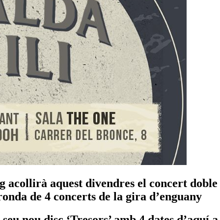
 acollirà aquest divendres el concert doble 
ronda de 4 concerts de la gira d’enguany
seu nou disc ‘Tresors’ amb 4 dates d’aquí a