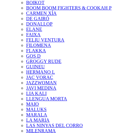
BOIKOT
BOOM BOOM FIGHTERS & COOKAH P
CARMEN XÍA
DE GAIRÓ
DONALLOP
ELANE
FAIXA
FELIU VENTURA
FILOMENA
FLAKKA
GOS D
GROGGY RUDE
GUINEU
HERMANO L
JAÇ VORAÇ
JAZZWOMAN
JAVI MEDINA
LIA KALI
LLENGUA MORTA
MAIO
MALUKS
MARALA
LA MARIA
LAS NINYAS DEL CORRO
MILENRAMA