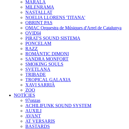
MARALA
MILENRAMA
NASTALLAT
NOELIA LLORENS 'TITANA'
OBRINT PAS
OMAC Orquestra de Músiques d'Arrel de Catalunya
OVIDI4
PIRAT'S SOUND SISTEMA
PONCELAM
RAZZ
ROMÀNTIC DIMONI
SANDRA MONFORT
SMOKING SOULS
SVETLANA
TRIBADE
TROPICAL GALAXIA
XAVI SARRIÀ
ZOO
NOTÍCIES
97onzas
ACHILIFUNK SOUND SYSTEM
AUXILI
AVANT
AT VERSARIS
BASTARDS