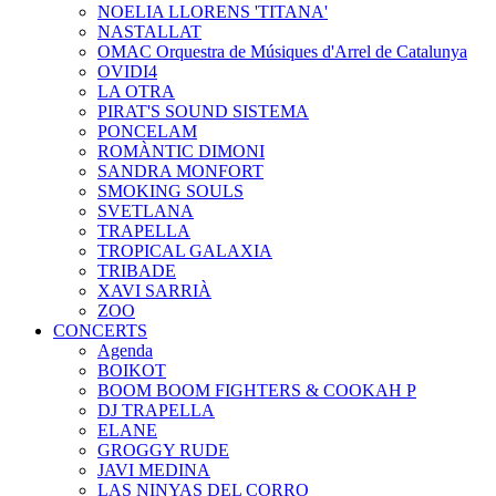
NOELIA LLORENS 'TITANA'
NASTALLAT
OMAC Orquestra de Músiques d'Arrel de Catalunya
OVIDI4
LA OTRA
PIRAT'S SOUND SISTEMA
PONCELAM
ROMÀNTIC DIMONI
SANDRA MONFORT
SMOKING SOULS
SVETLANA
TRAPELLA
TROPICAL GALAXIA
TRIBADE
XAVI SARRIÀ
ZOO
CONCERTS
Agenda
BOIKOT
BOOM BOOM FIGHTERS & COOKAH P
DJ TRAPELLA
ELANE
GROGGY RUDE
JAVI MEDINA
LAS NINYAS DEL CORRO