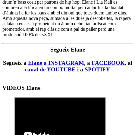
drum’n’bass cosit per patrons de hip hop. Elane i Lia Kali es
conjuren a la lírica en un combo mortal per cantar-li a la dualitat
d’ànima i a fer les paus amb el dimoni que totes duem també dins.
Amb aquesta nova peça, sumada a les dues ja descobertes, la rapera
catalana ens està prometent un àlbum debut tan arriscat com
prometedor, amb el rap clàssic com a pal de paller però una
producció 100% del sXXI.
Segueix Elane
Segueix a
Elane a INSTAGRAM
, a
FACEBOOK
, al
canal de YOUTUBE
i a
SPOTIFY
VIDEOS Elane