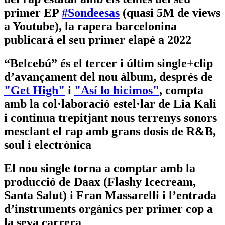
primer EP
#Sondeesas
(quasi 5M de views
a Youtube), la rapera barcelonina
publicarà el seu primer elapé a 2022
“Belcebú” és el tercer i últim single+clip
d’avançament del nou àlbum, després de
"Get High"
i
"Así lo hicimos"
, compta
amb la col·laboració estel·lar de Lia Kali
i continua trepitjant nous terrenys sonors
mesclant el rap amb grans dosis de R&B,
soul i electrònica
El nou single torna a comptar amb la
producció de Daax (Flashy Icecream,
Santa Salut) i Fran Massarelli i l’entrada
d’instruments orgànics per primer cop a
la seva carrera