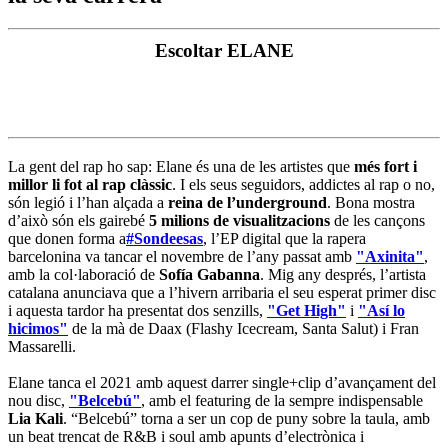
Escoltar ELANE
La gent del rap ho sap: Elane és una de les artistes que
més fort i
millor li fot al rap clàssic
. I els seus seguidors, addictes al rap o no,
són legió i l’han alçada a
reina de l’underground
. Bona mostra
d’això són els gairebé
5 milions de visualitzacions
de les cançons
que donen forma a
#Sondeesas
, l’EP digital que la rapera
barcelonina va tancar el novembre de l’any passat amb
"Axinita"
,
amb la col·laboració de
Sofía Gabanna
. Mig any després, l’artista
catalana anunciava que a l’hivern arribaria el seu esperat primer disc
i aquesta tardor ha presentat dos senzills,
"Get High"
i
"Así lo
hicimos"
de la mà de Daax (Flashy Icecream, Santa Salut) i Fran
Massarelli.
Elane tanca el 2021 amb aquest darrer single+clip d’avançament del
nou disc,
"Belcebú"
, amb el featuring de la sempre indispensable
Lia Kali
. “Belcebú” torna a ser un cop de puny sobre la taula, amb
un beat trencat de R&B i soul amb apunts d’electrònica i