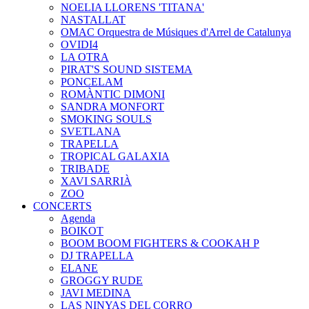
NOELIA LLORENS 'TITANA'
NASTALLAT
OMAC Orquestra de Músiques d'Arrel de Catalunya
OVIDI4
LA OTRA
PIRAT'S SOUND SISTEMA
PONCELAM
ROMÀNTIC DIMONI
SANDRA MONFORT
SMOKING SOULS
SVETLANA
TRAPELLA
TROPICAL GALAXIA
TRIBADE
XAVI SARRIÀ
ZOO
CONCERTS
Agenda
BOIKOT
BOOM BOOM FIGHTERS & COOKAH P
DJ TRAPELLA
ELANE
GROGGY RUDE
JAVI MEDINA
LAS NINYAS DEL CORRO