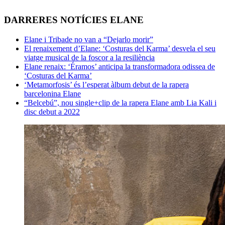
DARRERES NOTÍCIES ELANE
Elane i Tribade no van a “Dejarlo morir”
El renaixement d’Elane: ‘Costuras del Karma’ desvela el seu
viatge musical de la foscor a la resiliència
Elane renaix: ‘Éramos’ anticipa la transformadora odissea de
‘Costuras del Karma’
‘Metamorfosis’ és l’esperat àlbum debut de la rapera
barcelonina Elane
“Belcebú”, nou single+clip de la rapera Elane amb Lia Kali i
disc debut a 2022