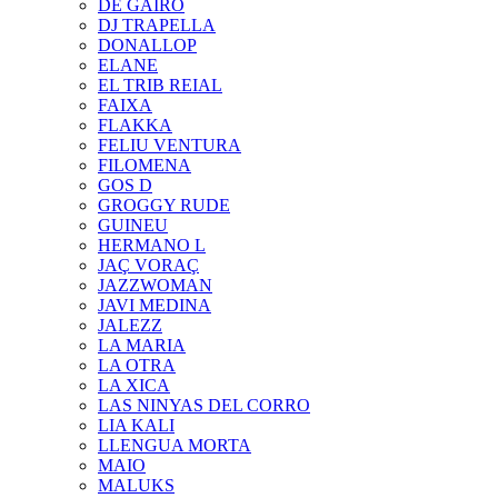
DE GAIRÓ
DJ TRAPELLA
DONALLOP
ELANE
EL TRIB REIAL
FAIXA
FLAKKA
FELIU VENTURA
FILOMENA
GOS D
GROGGY RUDE
GUINEU
HERMANO L
JAÇ VORAÇ
JAZZWOMAN
JAVI MEDINA
JALEZZ
LA MARIA
LA OTRA
LA XICA
LAS NINYAS DEL CORRO
LIA KALI
LLENGUA MORTA
MAIO
MALUKS