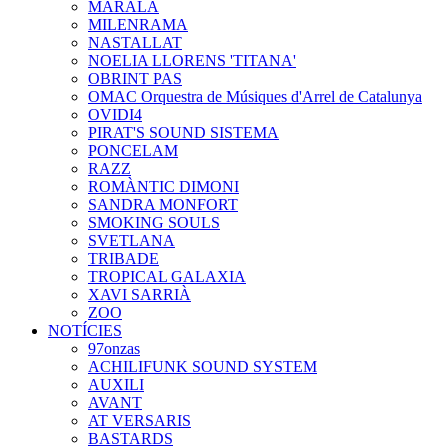
MARALA
MILENRAMA
NASTALLAT
NOELIA LLORENS 'TITANA'
OBRINT PAS
OMAC Orquestra de Músiques d'Arrel de Catalunya
OVIDI4
PIRAT'S SOUND SISTEMA
PONCELAM
RAZZ
ROMÀNTIC DIMONI
SANDRA MONFORT
SMOKING SOULS
SVETLANA
TRIBADE
TROPICAL GALAXIA
XAVI SARRIÀ
ZOO
NOTÍCIES
97onzas
ACHILIFUNK SOUND SYSTEM
AUXILI
AVANT
AT VERSARIS
BASTARDS