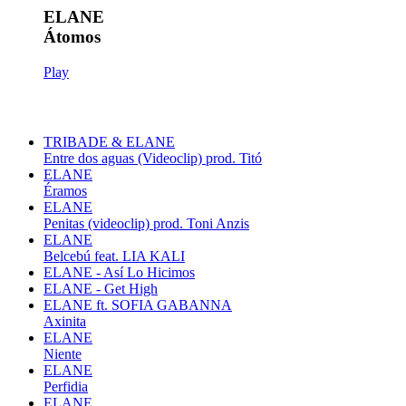
ELANE
Átomos
Play
TRIBADE & ELANE
Entre dos aguas (Videoclip) prod. Titó
ELANE
Éramos
ELANE
Penitas (videoclip) prod. Toni Anzis
ELANE
Belcebú feat. LIA KALI
ELANE - Así Lo Hicimos
ELANE - Get High
ELANE ft. SOFIA GABANNA
Axinita
ELANE
Niente
ELANE
Perfidia
ELANE